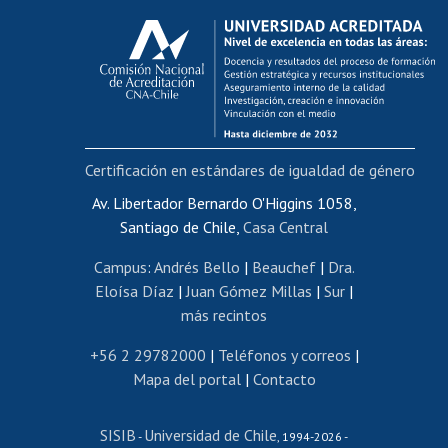
Calificación académica
Postulación al AUCAI
Funcionarias/os
Cursos internos de capacitación
Bienestar del personal
Certificación en estándares de igualdad de género
Portal de movilidad interna
Certificado de renta
Av. Libertador Bernardo O'Higgins 1058,
Santiago de Chile,
Casa Central
Certificado de renta honorarios
Gestión de correo uchile
Campus
:
Andrés Bello
|
Beauchef
|
Dra.
Editar páginas blancas
Eloísa Díaz
|
Juan Gómez Millas
|
Sur
|
más recintos
Extranjeras/os
Revalidación y reconocimiento de títulos
+56 2 29782000
|
Teléfonos y correos
|
Mapa del portal
|
Contacto
Postulación al Programa de Movilidad Estudiantil
Inscripción de asignaturas
SISIB
Universidad de Chile
Cursos de español
-
, 1994-2026 -