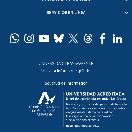
Servicio médico y dental
SERVICIOS EN LÍNEA
Pago de arancel y crédito alumnos
Pago de arancel y crédito exalumnos
Certificado de títulos y grados
Docentes
Postulación a concursos internos de investigación
Consulta a bases de datos
UNIVERSIDAD TRANSPARENTE
Perfeccionamiento
Acceso a información pública
Editar Portafolio Académico
Solicitud de información
Evaluación docente
Calificación académica
Postulación al AUCAI
Funcionarias/os
Cursos internos de capacitación
Bienestar del personal