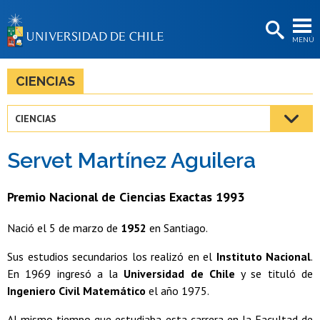
EXTENSIÓN
MENÚ
BIBLIOTECAS
LA UNIVERSIDAD
CIENCIAS
Postulantes
CIENCIAS
Estudiantes
Servet Martínez Aguilera
Académicas/os
Funcionarias/os
Premio Nacional de Ciencias Exactas 1993
Egresadas/os
Nació el 5 de marzo de
1952
en Santiago.
Sus estudios secundarios los realizó en el
Instituto Nacional
.
En 1969 ingresó a la
Universidad de Chile
y se tituló de
Ingeniero Civil Matemático
el año 1975.
Al mismo tiempo que estudiaba esta carrera en la Facultad de