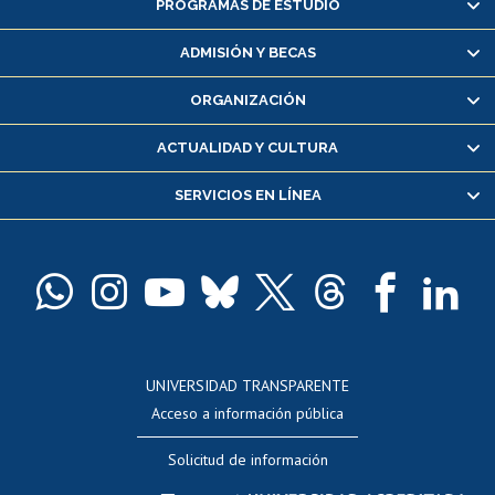
PROGRAMAS DE ESTUDIO
Alumnas/os y exalumnas/os
Matrícula en línea
ADMISIÓN Y BECAS
Inscripción y cambio de asignaturas
ORGANIZACIÓN
Consulta y certificado de notas
Certificado de alumno regular
ACTUALIDAD Y CULTURA
Servicio médico y dental
SERVICIOS EN LÍNEA
Pago de arancel y crédito alumnos
Pago de arancel y crédito exalumnos
Certificado de títulos y grados
Docentes
Postulación a concursos internos de investigación
Consulta a bases de datos
UNIVERSIDAD TRANSPARENTE
Perfeccionamiento
Acceso a información pública
Editar Portafolio Académico
Solicitud de información
Evaluación docente
Calificación académica