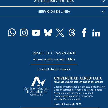
ACTUALIDAD Y CULTURA
Servicio médico y dental
SERVICIOS EN LÍNEA
Pago de arancel y crédito alumnos
Pago de arancel y crédito exalumnos
Certificado de títulos y grados
Docentes
Postulación a concursos internos de investigación
Consulta a bases de datos
UNIVERSIDAD TRANSPARENTE
Perfeccionamiento
Acceso a información pública
Editar Portafolio Académico
Solicitud de información
Evaluación docente
Calificación académica
Postulación al AUCAI
Funcionarias/os
Cursos internos de capacitación
Bienestar del personal