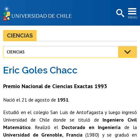
EXTENSIÓN
MENÚ
BIBLIOTECAS
LA UNIVERSIDAD
CIENCIAS
Postulantes
CIENCIAS
Estudiantes
Eric Goles Chacc
Académicas/os
Funcionarias/os
Premio Nacional de Ciencias Exactas 1993
Egresadas/os
Nació el 21 de agosto de
1951
.
Estudió en el colegio San Luis de Antofagasta y luego ingresó
Universidad de Chile donde se tituló de
Ingeniero Civil
Matemático
. Realizó el
Doctorado en Ingeniería
de la
Universidad de Grenoble, Francia
(1980) y se graduó en