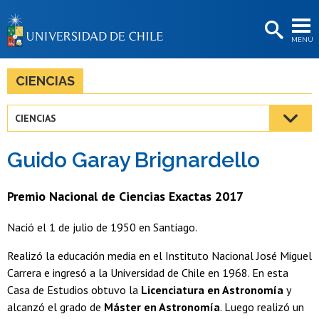
EXTENSIÓN
MENÚ
BIBLIOTECAS
LA UNIVERSIDAD
CIENCIAS
Postulantes
CIENCIAS
Estudiantes
Guido Garay Brignardello
Académicas/os
Funcionarias/os
Premio Nacional de Ciencias Exactas 2017
Egresadas/os
Nació el 1 de julio de 1950 en Santiago.
Realizó la educación media en el Instituto Nacional José Miguel
Carrera e ingresó a la Universidad de Chile en 1968. En esta
Casa de Estudios obtuvo la
Licenciatura en Astronomía
y
alcanzó el grado de
Máster en Astronomía
. Luego realizó un