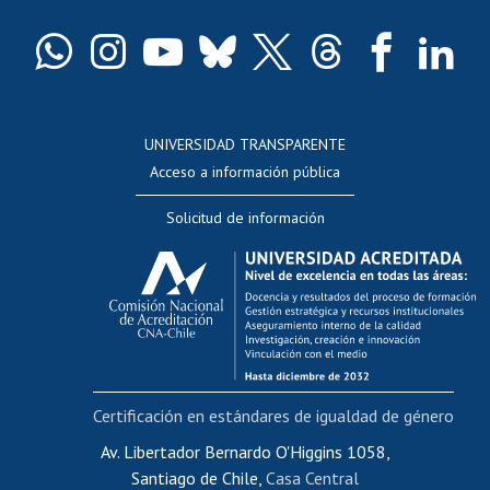
Certificado de títulos y grados
Docentes
Postulación a concursos internos de investigación
Consulta a bases de datos
UNIVERSIDAD TRANSPARENTE
Perfeccionamiento
Acceso a información pública
Editar Portafolio Académico
Solicitud de información
Evaluación docente
Calificación académica
Postulación al AUCAI
Funcionarias/os
Cursos internos de capacitación
Bienestar del personal
Certificación en estándares de igualdad de género
Portal de movilidad interna
Certificado de renta
Av. Libertador Bernardo O'Higgins 1058,
Santiago de Chile,
Casa Central
Certificado de renta honorarios