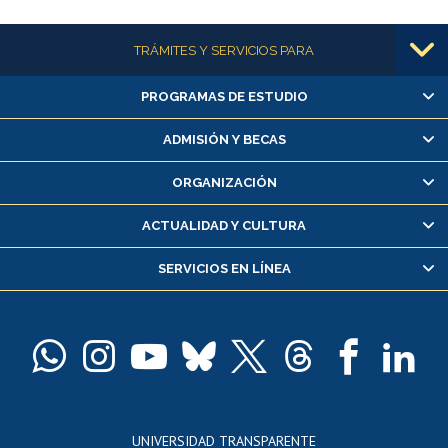
Más información
TRÁMITES Y SERVICIOS PARA
PROGRAMAS DE ESTUDIO
Alumnas/os y exalumnas/os
Matrícula en línea
ADMISIÓN Y BECAS
Inscripción y cambio de asignaturas
ORGANIZACIÓN
Consulta y certificado de notas
Certificado de alumno regular
ACTUALIDAD Y CULTURA
Servicio médico y dental
SERVICIOS EN LÍNEA
Pago de arancel y crédito alumnos
Pago de arancel y crédito exalumnos
Certificado de títulos y grados
Docentes
Postulación a concursos internos de investigación
Consulta a bases de datos
UNIVERSIDAD TRANSPARENTE