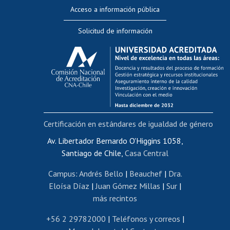
Perfeccionamiento
Acceso a información pública
Editar Portafolio Académico
Solicitud de información
Evaluación docente
Calificación académica
Postulación al AUCAI
Funcionarias/os
Cursos internos de capacitación
Bienestar del personal
Certificación en estándares de igualdad de género
Portal de movilidad interna
Certificado de renta
Av. Libertador Bernardo O'Higgins 1058,
Santiago de Chile,
Casa Central
Certificado de renta honorarios
Gestión de correo uchile
Campus
:
Andrés Bello
|
Beauchef
|
Dra.
Editar páginas blancas
Eloísa Díaz
|
Juan Gómez Millas
|
Sur
|
más recintos
Extranjeras/os
Revalidación y reconocimiento de títulos
+56 2 29782000
|
Teléfonos y correos
|