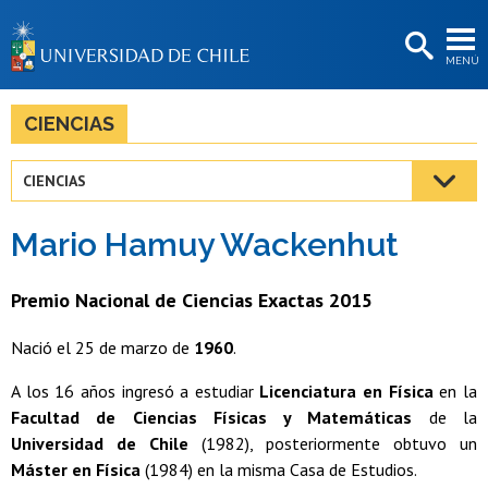
EXTENSIÓN
MENÚ
BIBLIOTECAS
LA UNIVERSIDAD
CIENCIAS
Postulantes
CIENCIAS
Estudiantes
Mario Hamuy Wackenhut
Académicas/os
Funcionarias/os
Premio Nacional de Ciencias Exactas 2015
Egresadas/os
Nació el 25 de marzo de
1960
.
A los 16 años ingresó a estudiar
Licenciatura en Física
en la
Facultad de Ciencias Físicas y Matemáticas
de la
Universidad de Chile
(1982), posteriormente obtuvo un
Máster en Física
(1984) en la misma Casa de Estudios.