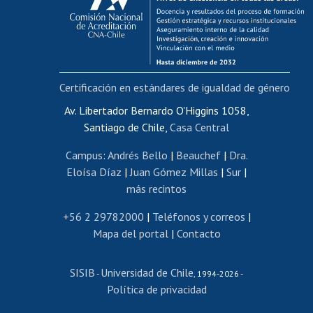
Postulación al AUCAI
Funcionarias/os
Cursos internos de capacitación
Bienestar del personal
Certificación en estándares de igualdad de género
Portal de movilidad interna
Certificado de renta
Av. Libertador Bernardo O'Higgins 1058,
Santiago de Chile,
Casa Central
Certificado de renta honorarios
Gestión de correo uchile
Campus
:
Andrés Bello
|
Beauchef
|
Dra.
Editar páginas blancas
Eloísa Díaz
|
Juan Gómez Millas
|
Sur
|
más recintos
Extranjeras/os
Revalidación y reconocimiento de títulos
+56 2 29782000
|
Teléfonos y correos
|
Mapa del portal
|
Contacto
Postulación al Programa de Movilidad Estudiantil
Inscripción de asignaturas
SISIB
Universidad de Chile
Cursos de español
-
, 1994-2026 -
Política de privacidad
Mi Uchile
Ayuda tecnológica
Tarjeta TUI
Wifi