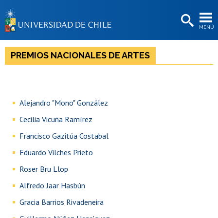
EXTENSIÓN
MENÚ
BIBLIOTECAS
LA UNIVERSIDAD
PREMIOS NACIONALES DE ARTES
Postulantes
Estudiantes
Alejandro "Mono" González
Académicas/os
Cecilia Vicuña Ramírez​​
Funcionarias/os
Francisco Gazitúa Costabal
Egresadas/os
Eduardo Vilches Prieto
Roser Bru Llop
Alfredo Jaar Hasbún
Gracia Barrios Rivadeneira