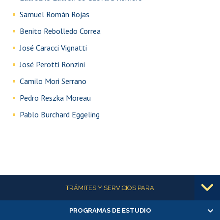
Samuel Román Rojas
Benito Rebolledo Correa
José Caracci Vignatti
José Perotti Ronzini
Camilo Mori Serrano
Pedro Reszka Moreau
Pablo Burchard Eggeling
Más información
TRÁMITES Y SERVICIOS PARA
PROGRAMAS DE ESTUDIO
Alumnas/os y exalumnas/os