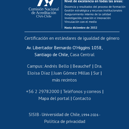
Postulación al AUCAI
Funcionarias/os
Cursos internos de capacitación
Bienestar del personal
Certificación en estándares de igualdad de género
Portal de movilidad interna
Certificado de renta
Av. Libertador Bernardo O'Higgins 1058,
Santiago de Chile,
Casa Central
Certificado de renta honorarios
Gestión de correo uchile
Campus
:
Andrés Bello
|
Beauchef
|
Dra.
Editar páginas blancas
Eloísa Díaz
|
Juan Gómez Millas
|
Sur
|
más recintos
Extranjeras/os
Revalidación y reconocimiento de títulos
+56 2 29782000
|
Teléfonos y correos
|
Mapa del portal
|
Contacto
Postulación al Programa de Movilidad Estudiantil
Inscripción de asignaturas
SISIB
Universidad de Chile
Cursos de español
-
, 1994-2026 -
Política de privacidad