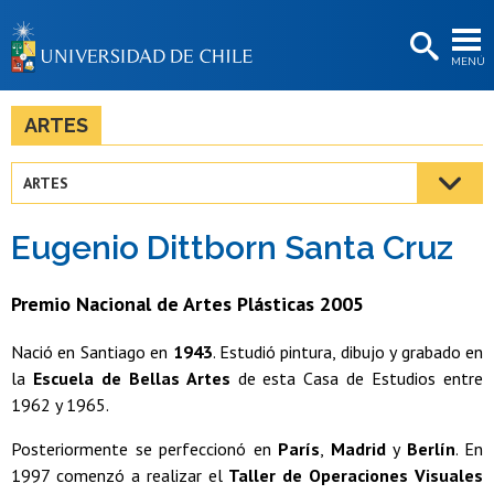
EXTENSIÓN
MENÚ
BIBLIOTECAS
LA UNIVERSIDAD
ARTES
Postulantes
ARTES
Estudiantes
Eugenio Dittborn Santa Cruz
Académicas/os
Funcionarias/os
Premio Nacional de Artes Plásticas 2005
Egresadas/os
Nació en Santiago en
1943
. Estudió pintura, dibujo y grabado en
la
Escuela de Bellas Artes
de esta Casa de Estudios entre
1962 y 1965.
Posteriormente se perfeccionó en
París
,
Madrid
y
Berlín
. En
1997 comenzó a realizar el
Taller de Operaciones Visuales