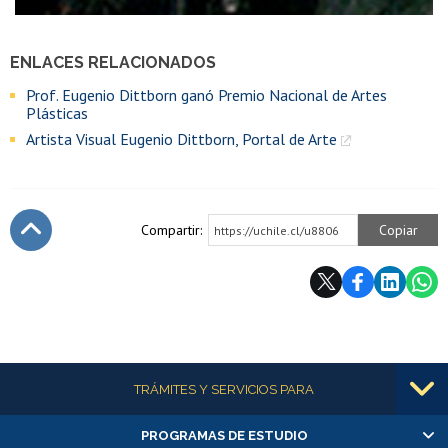
ENLACES RELACIONADOS
Prof. Eugenio Dittborn ganó Premio Nacional de Artes
Plásticas
Artista Visual Eugenio Dittborn, Portal de Arte
Compartir:
Copiar
https://uchile.cl/u8806
Subir
Más información
TRÁMITES Y SERVICIOS PARA
PROGRAMAS DE ESTUDIO
Alumnas/os y exalumnas/os