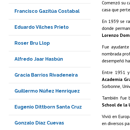
Comenzó su ca
casa que pert
Francisco Gazitúa Costabal
En 1939 se ra
Eduardo Vilches Prieto
donde perman
Lorenzo Dom
Roser Bru Llop
Fue ayudante
nombrada prof
Alfredo Jaar Hasbún
desempeñó ha
Entre 1951 y
Gracia Barrios Rivadeneira
Academia Gr
Sorbonne, Univ
Guillermo Núñez Henríquez
También fue 
School de la 
Eugenio Dittborn Santa Cruz
Vivió en Euro
Gonzalo Díaz Cuevas
en diversos pa