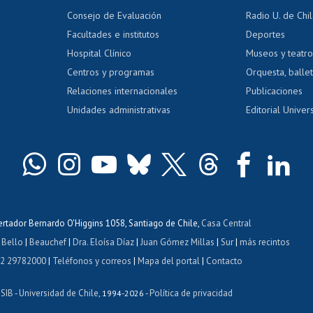
dito exalumnos
Gestión de 
Consejo de Evaluación
Radio U. de Chi
Postulación al AUCAI
y grados
Editar pági
Facultades e institutos
Deportes
Hospital Clínico
Museos y teatr
da tecnológica
Tarjeta TUI
Wifi
Acoso laboral
s
Centros y programas
Orquesta, ballet
Relaciones internacionales
Publicaciones
Unidades administrativas
Editorial Univers
bertador Bernardo O'Higgins 1058, Santiago de Chile,
Casa Central
 Bello
|
Beauchef
|
Dra. Eloísa Díaz
|
Juan Gómez Millas
|
Sur
|
más recintos
 2 29782000
|
Teléfonos y correos
|
Mapa del portal
|
Contacto
ISIB
Universidad de Chile
Política de privacidad
-
, 1994-2026 -