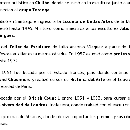
rrera artística en
Chillán
, donde se inició en la escultura junto a
enecían al
grupo Taranga
.
dicó en Santiago e ingresó a la
Escuela de Bellas Artes
de la
U
eció hasta 1945. Ahí tuvo como maestros a los escultores
Juli
ínguez
.
 del
Taller de Escultura
de Julio Antonio Vásquez a partir de
esora auxiliar esta misma cátedra. En 1957 asumió como
profeso
sta 1972.
 1953 fue becada por el Estado francés, país donde continuó
and Chaumiere
y realizó cursos de
Historia del Arte
en el Louvr
ersidad de París.
becada por el
British Council
, entre 1951 y 1953, para cursar 
Universidad de Londres
, Inglaterra, donde trabajó con el escultor 
pa por más de 30 años, donde obtuvo importantes premios y sus ob
íses.