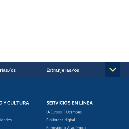
rias/os
Extranjeras/os
rnos de
Revalidación y reconocimiento
n
de títulos
el personal
Postulación al Programa de
Movilidad Estudiantil
D Y CULTURA
SERVICIOS EN LÍNEA
ovilidad interna
Inscripción de asignaturas
|
 de renta
U-Cursos
Ucampus
Cursos de español
 de renta
vidades
Biblioteca digital
Repositorio Académico