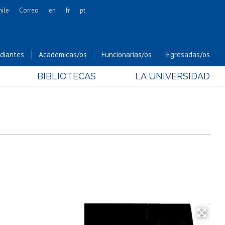
hile
Correo
en
fr
pt
Artes
Cs. Agronómicas
diantes
Académicas/os
Funcionarias/os
Egresadas/os
Cs. Forestales y Conservación
BIBLIOTECAS
LA UNIVERSIDAD
Cs. Sociales
Comunicación e Imagen
Economía y Negocios
Gobierno
Odontología
Estudios Internacionales
Bachillerato
Hospital Clínico