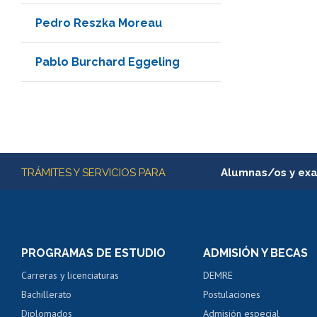
Pedro Reszka Moreau
Pablo Burchard Eggeling
Más información
TRÁMITES Y SERVICIOS PARA
Alumnas/os y ex
Matrícula en línea
Inscripción y cambio d
Consulta y certificado
PROGRAMAS DE ESTUDIO
ADMISIÓN Y BECAS
Certificado de alumno
Carreras y licenciaturas
DEMRE
Servicio médico y den
Bachillerato
Postulaciones
Pago de arancel y cré
Diplomados
Admisión especial