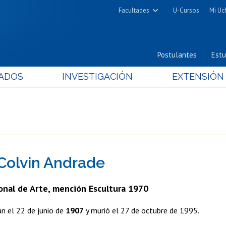
Facultades
U-Cursos
Mi Uc
Arquitectura y Urbanismo
Ciencias
Postulantes
Estu
Cs. Físicas y Matemáticas
ADOS
INVESTIGACIÓN
EXTENSIÓN
Cs. Químicas y Farmacéuticas
Cs. Veterinarias y Pecuarias
Derecho
Filosofía y Humanidades
Medicina
Colvin Andrade
Estudios Avanzados en Educación
Nutrición y Tecnología de
onal de Arte, mención Escultura 1970
Alimentos
án el 22 de junio de
1907
y murió el 27 de octubre de 1995.