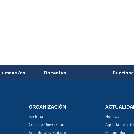
alumnas/os
Docentes
Funciona
Postulación a concursos
Cursos inte
internos de investigación
capacitació
e asignaturas
Consulta a bases de datos
Bienestar d
 de notas
ORGANIZACIÓN
ACTUALIDA
Perfeccionamiento
Portal de m
 regular
Editar Portafolio Académico
Certificado
Rectoría
Noticias
tal
Evaluación docente
Certificado
Consejo Universitario
Agenda de acti
dito alumnos
honorarios
Calificación académica
Senado Universitario
Multimedia