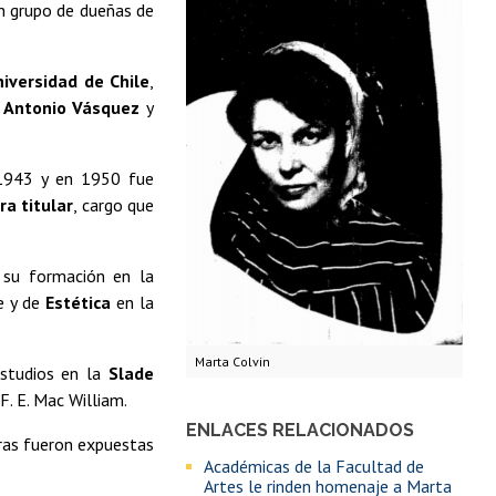
 un grupo de dueñas de
niversidad de Chile
,
o Antonio Vásquez
y
 1943 y en 1950 fue
ra titular
, cargo que
 su formación en la
e y de
Estética
en la
Marta Colvin
estudios en la
Slade
F. E. Mac William.
ENLACES RELACIONADOS
ras fueron expuestas
Académicas de la Facultad de
Artes le rinden homenaje a Marta