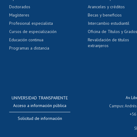
Pago de arancel y cré
Doctorados
Aranceles y créditos
Certificado de títulos 
Magísteres
Becas y beneficios
Profesional especialista
Intercambio estudiantil
Mi Uchile
Ayu
Cursos de especialización
Oficina de Títulos y Grado
Educación continua
Revalidación de títulos
extranjeros
Programas a distancia
UNIVERSIDAD TRANSPARENTE
Av. Li
Acceso a información pública
Campus
:
Andrés
+56
Solicitud de información
S