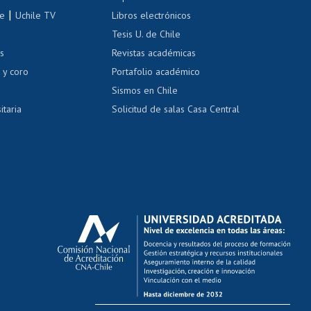
correo uchile
|
le
Uchile TV
Libros electrónicos
nas blancas
Tesis U. de Chile
os
Revistas académicas
, sexual y violencia
Denuncias administrativas
 y coro
Portafolio académico
Sismos en Chile
itaria
Solicitud de salas Casa Central