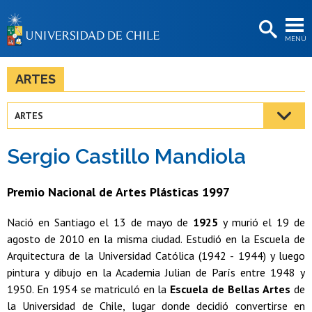
EXTENSIÓN
MENÚ
BIBLIOTECAS
LA UNIVERSIDAD
ARTES
Postulantes
ARTES
Estudiantes
Sergio Castillo Mandiola
Académicas/os
Funcionarias/os
Premio Nacional de Artes Plásticas 1997
Egresadas/os
Nació en Santiago el 13 de mayo de
1925
y murió el 19 de
agosto de 2010 en la misma ciudad. Estudió en la Escuela de
Arquitectura de la Universidad Católica (1942 - 1944) y luego
pintura y dibujo en la Academia Julian de París entre 1948 y
1950. En 1954 se matriculó en la
Escuela de Bellas Artes
de
la Universidad de Chile, lugar donde decidió convertirse en