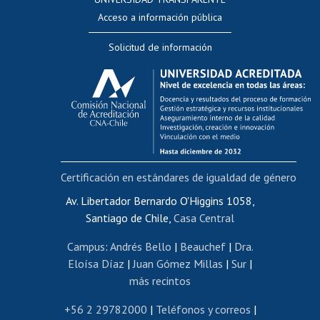
Perfeccionamiento
Acceso a información pública
Editar Portafolio Académico
Solicitud de información
Evaluación docente
Calificación académica
Postulación al AUCAI
Funcionarias/os
Cursos internos de capacitación
Bienestar del personal
Certificación en estándares de igualdad de género
Portal de movilidad interna
Certificado de renta
Av. Libertador Bernardo O'Higgins 1058,
Santiago de Chile,
Casa Central
Certificado de renta honorarios
Gestión de correo uchile
Campus
:
Andrés Bello
|
Beauchef
|
Dra.
Editar páginas blancas
Eloísa Díaz
|
Juan Gómez Millas
|
Sur
|
más recintos
Extranjeras/os
Revalidación y reconocimiento de títulos
+56 2 29782000
|
Teléfonos y correos
|