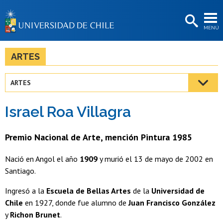
EXTENSIÓN
MENÚ
BIBLIOTECAS
LA UNIVERSIDAD
ARTES
Postulantes
ARTES
Estudiantes
Israel Roa Villagra
Académicas/os
Funcionarias/os
Premio Nacional de Arte, mención Pintura 1985
Egresadas/os
Nació en Angol el año
1909
y murió el 13 de mayo de 2002 en
Santiago.
Ingresó a la
Escuela de Bellas Artes
de la
Universidad de
Chile
en 1927, donde fue alumno de
Juan Francisco González
y
Richon Brunet
.