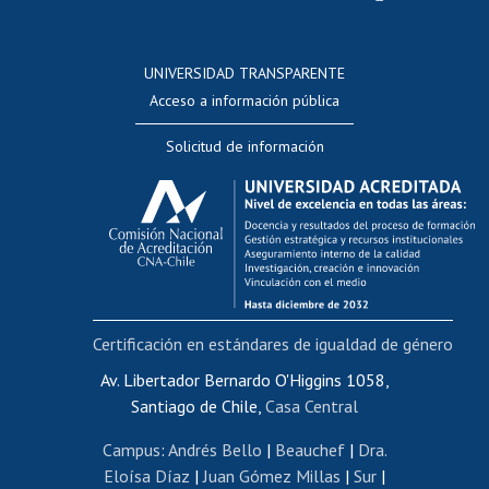
Postulación a concursos internos de investigación
Consulta a bases de datos
UNIVERSIDAD TRANSPARENTE
Perfeccionamiento
Acceso a información pública
Editar Portafolio Académico
Solicitud de información
Evaluación docente
Calificación académica
Postulación al AUCAI
Funcionarias/os
Cursos internos de capacitación
Bienestar del personal
Certificación en estándares de igualdad de género
Portal de movilidad interna
Certificado de renta
Av. Libertador Bernardo O'Higgins 1058,
Santiago de Chile,
Casa Central
Certificado de renta honorarios
Gestión de correo uchile
Campus
:
Andrés Bello
|
Beauchef
|
Dra.
Editar páginas blancas
Eloísa Díaz
|
Juan Gómez Millas
|
Sur
|