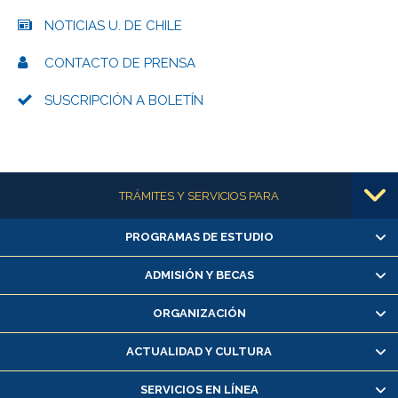
NOTICIAS U. DE CHILE
CONTACTO DE PRENSA
SUSCRIPCIÓN A BOLETÍN
Más información
TRÁMITES Y SERVICIOS PARA
PROGRAMAS DE ESTUDIO
Alumnas/os y exalumnas/os
Matrícula en línea
ADMISIÓN Y BECAS
Inscripción y cambio de asignaturas
ORGANIZACIÓN
Consulta y certificado de notas
Certificado de alumno regular
ACTUALIDAD Y CULTURA
Servicio médico y dental
SERVICIOS EN LÍNEA
Pago de arancel y crédito alumnos