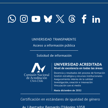
Pago de arancel y crédito exalumnos
Certificado de títulos y grados
Docentes
Postulación a concursos internos de investigación
Consulta a bases de datos
UNIVERSIDAD TRANSPARENTE
Perfeccionamiento
Acceso a información pública
Editar Portafolio Académico
Solicitud de información
Evaluación docente
Calificación académica
Postulación al AUCAI
Funcionarias/os
Cursos internos de capacitación
Bienestar del personal
Certificación en estándares de igualdad de género
Portal de movilidad interna
Certificado de renta
Av. Libertador Bernardo O'Higgins 1058,