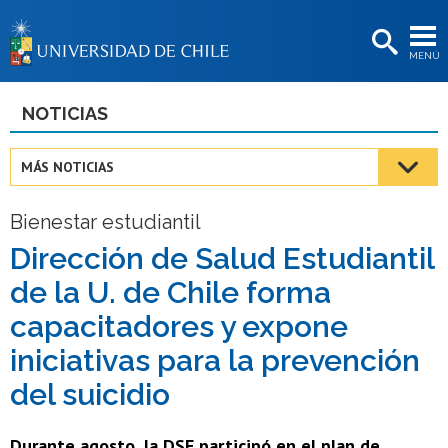
EXTENSIÓN
MENÚ
BIBLIOTECAS
LA UNIVERSIDAD
NOTICIAS
Postulantes
MÁS NOTICIAS
Estudiantes
Bienestar estudiantil
Académicas/os
Dirección de Salud Estudiantil
Funcionarias/os
de la U. de Chile forma
Egresadas/os
capacitadores y expone
iniciativas para la prevención
del suicidio
Durante agosto, la DSE participó en el plan de