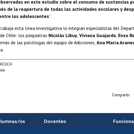
observadas en este estudio sobre el consumo de sustancias po
s de la reapertura de todas las actividades escolares y desp
ntre los adolescentes
”.
trabaja esta línea investigativa lo integran especialistas del Depa
 de Chile: los psiquiatras
Nicolás Libuy
,
Viviana Guajardo
,
Enzo R
emás de las psicólogas del equipo de Adicciones,
Ana María Arane
ia.
 HCUCH
ile
Compartir:
alumnas/os
Docentes
Funciona