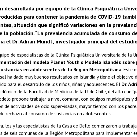
n desarrollada por equipo de la Clínica Psiquiátrica Univ
roducidas para contener la pandemia de COVID-19 tambié
ntes, situación que significó variaciones en la prevalen
 la población. “La prevalencia acumulada de consumo de
ma el Dr. Adrian Mundt, investigador principal del estudi
ipo de especialistas de la Clínica Psiquiátrica Universitaria de la U
entación del modelo Planet Youth o Modelo Islandés sobre 
ustancias en adolescentes de la Región Metropolitana
. Este 
rsal ha dado muy buenos resultados en Islandia y tiene el objetivo 
cido para el desarrollo de los niños, niñas y adolescentes. El
Dr. Ad
cadémico de la Facultad de Medicina de la U. de Chile, detalla que “p
odelo propone trabajar a nivel comunal con equipos municipales y de
 de actividades de ocio supervisadas, mayor tiempo con los padres
 de rechazo al consumo de sustancias en adolescentes”.
, los y las especialistas de la Casa de Bello comenzaron a trabaj
s de seis comunas de la Región Metropolitana para implementar est