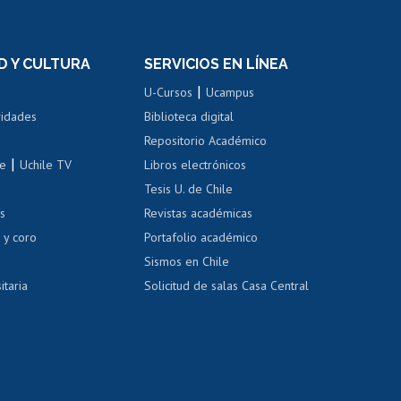
rnos de
Revalidación y reconocimiento
n
de títulos
el personal
Postulación al Programa de
Movilidad Estudiantil
D Y CULTURA
SERVICIOS EN LÍNEA
ovilidad interna
Inscripción de asignaturas
|
 de renta
U-Cursos
Ucampus
Cursos de español
 de renta
vidades
Biblioteca digital
Repositorio Académico
correo uchile
|
le
Uchile TV
Libros electrónicos
nas blancas
Tesis U. de Chile
os
Revistas académicas
, sexual y violencia
Denuncias administrativas
 y coro
Portafolio académico
Sismos en Chile
itaria
Solicitud de salas Casa Central