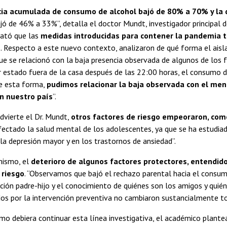
cia acumulada de consumo de alcohol bajó de 80% a 70% y la 
ó de 46% a 33%”, detalla el doctor Mundt, investigador principal de
ató que las
medidas introducidas para contener la pandemia t
s
. Respecto a este nuevo contexto, analizaron de qué forma el aisl
que se relacionó con la baja presencia observada de algunos de los
 estado fuera de la casa después de las 22:00 horas, el consumo de
e esta forma,
pudimos relacionar la baja observada con el me
n nuestro país
”.
dvierte el Dr. Mundt,
otros factores de riesgo empeoraron, com
ectado la salud mental de los adolescentes, ya que se ha estudiad
 la depresión mayor y en los trastornos de ansiedad”.
mismo, el
deterioro de algunos factores protectores, entendid
 riesgo
. “Observamos que bajó el rechazo parental hacia el consum
ación padre-hijo y el conocimiento de quiénes son los amigos y quié
os por la intervención preventiva no cambiaron sustancialmente to
o debiera continuar esta línea investigativa, el académico plante