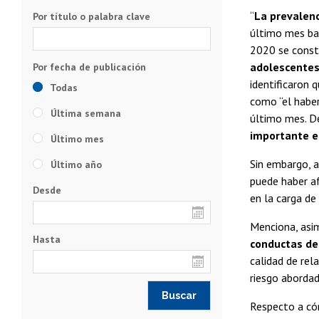
“
La prevalen
Por título o palabra clave
último mes baj
2020 se const
adolescente
identificaron 
Todas
como “el haber
Última semana
último mes. D
importante e
Último mes
Sin embargo, a
Último año
puede haber af
Desde
en la carga de
Menciona, asi
Hasta
conductas de
calidad de rel
riesgo abordad
Respecto a cóm