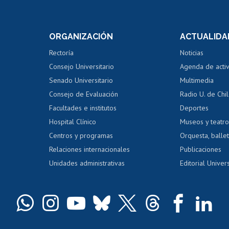
Postulación a concursos
Cursos inte
internos de investigación
capacitació
e asignaturas
Consulta a bases de datos
Bienestar d
 de notas
ORGANIZACIÓN
ACTUALIDA
Perfeccionamiento
Portal de m
 regular
Editar Portafolio Académico
Certificado
Rectoría
Noticias
tal
Evaluación docente
Certificado
Consejo Universitario
Agenda de acti
dito alumnos
honorarios
Calificación académica
Senado Universitario
Multimedia
dito exalumnos
Gestión de 
Consejo de Evaluación
Radio U. de Chi
Postulación al AUCAI
y grados
Editar pági
Facultades e institutos
Deportes
Hospital Clínico
Museos y teatr
da tecnológica
Tarjeta TUI
Wifi
Acoso laboral
s
Centros y programas
Orquesta, ballet
Relaciones internacionales
Publicaciones
Unidades administrativas
Editorial Univers