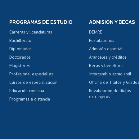
Matrícula en línea
Inscripción y cambio d
Consulta y certificado
PROGRAMAS DE ESTUDIO
ADMISIÓN Y BECAS
Certificado de alumno
Carreras y licenciaturas
DEMRE
Servicio médico y den
Bachillerato
Postulaciones
Pago de arancel y cré
Diplomados
Admisión especial
Pago de arancel y cré
Doctorados
Aranceles y créditos
Certificado de títulos 
Magísteres
Becas y beneficios
Profesional especialista
Intercambio estudiantil
Mi Uchile
Ayu
Cursos de especialización
Oficina de Títulos y Grado
Educación continua
Revalidación de títulos
extranjeros
Programas a distancia