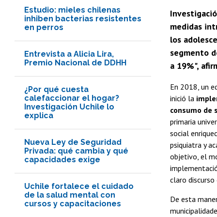
Estudio: mieles chilenas
Investigació
inhiben bacterias resistentes
medidas int
en perros
los adolesce
segmento de
Entrevista a Alicia Lira,
Premio Nacional de DDHH
a 19%", afir
En 2018, un equ
¿Por qué cuesta
calefaccionar el hogar?
inició la
implem
Investigación Uchile lo
consumo de s
explica
primaria unive
social enrique
Nueva Ley de Seguridad
psiquiatra y a
Privada: qué cambia y qué
objetivo, el m
capacidades exige
implementación
claro discurso
Uchile fortalece el cuidado
de la salud mental con
De esta manera
cursos y capacitaciones
municipalidade