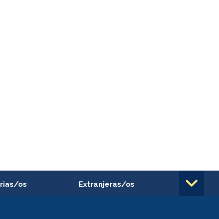
rias/os
Extranjeras/os
rnos de
Revalidación y reconocimiento
n
de títulos