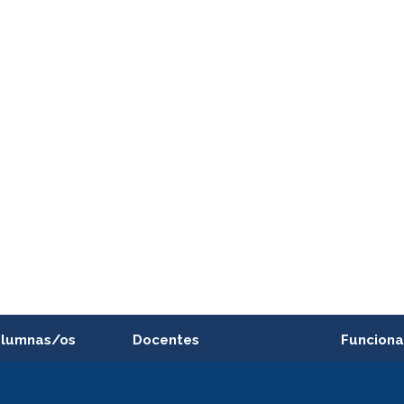
alumnas/os
Docentes
Funciona
Postulación a concursos
Cursos inte
internos de investigación
capacitació
e asignaturas