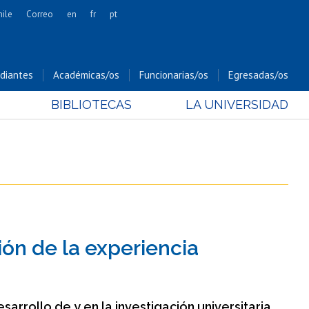
hile
Correo
en
fr
pt
Artes
Cs. Agronómicas
diantes
Académicas/os
Funcionarias/os
Egresadas/os
Cs. Forestales y Conservación
BIBLIOTECAS
LA UNIVERSIDAD
Cs. Sociales
Comunicación e Imagen
Economía y Negocios
Gobierno
Odontología
Estudios Internacionales
Bachillerato
ión de la experiencia
Hospital Clínico
sarrollo de y en la investigación universitaria