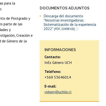
as para la
DOCUMENTOS ADJUNTOS
o.
Descarga del documento
ento de Postgrado y
"Nosotras investigadoras:
es parte de las
Sistematización de la experiencia
2022"
(PDF, 10498 KB)
dades y
stigación, Creación e
d de Género de la
INFORMACIONES
Contacto:
InEs Género UCH
Teléfono:
+569 53646014
E-mail:
vidgen@uchile.cl