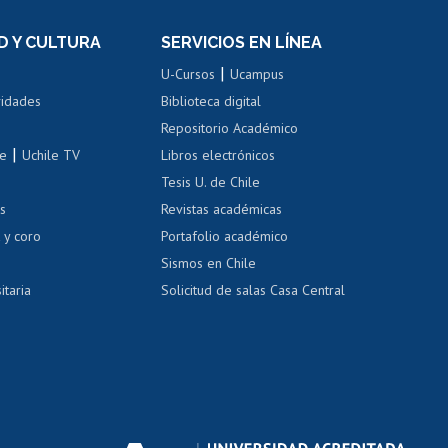
el personal
Postulación al Programa de
Movilidad Estudiantil
D Y CULTURA
SERVICIOS EN LÍNEA
ovilidad interna
Inscripción de asignaturas
|
 de renta
U-Cursos
Ucampus
Cursos de español
 de renta
vidades
Biblioteca digital
Repositorio Académico
correo uchile
|
le
Uchile TV
Libros electrónicos
nas blancas
Tesis U. de Chile
os
Revistas académicas
, sexual y violencia
Denuncias administrativas
 y coro
Portafolio académico
Sismos en Chile
itaria
Solicitud de salas Casa Central