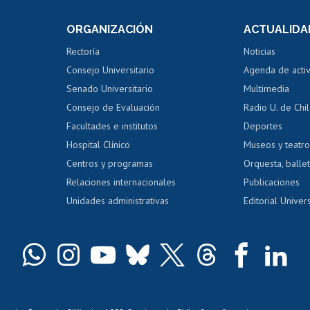
Consulta a bases de datos
Bienestar d
 de notas
ORGANIZACIÓN
ACTUALIDA
Perfeccionamiento
Portal de m
 regular
Editar Portafolio Académico
Certificado
Rectoría
Noticias
tal
Evaluación docente
Certificado
Consejo Universitario
Agenda de acti
dito alumnos
honorarios
Calificación académica
Senado Universitario
Multimedia
dito exalumnos
Gestión de 
Consejo de Evaluación
Radio U. de Chi
Postulación al AUCAI
y grados
Editar pági
Facultades e institutos
Deportes
Hospital Clínico
Museos y teatr
da tecnológica
Tarjeta TUI
Wifi
Acoso laboral
s
Centros y programas
Orquesta, ballet
Relaciones internacionales
Publicaciones
Unidades administrativas
Editorial Univers