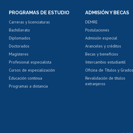
Consulta y certificado
PROGRAMAS DE ESTUDIO
ADMISIÓN Y BECAS
Certificado de alumno
Carreras y licenciaturas
DEMRE
Servicio médico y den
Bachillerato
Postulaciones
Pago de arancel y cré
Diplomados
Admisión especial
Pago de arancel y cré
Doctorados
Aranceles y créditos
Certificado de títulos 
Magísteres
Becas y beneficios
Profesional especialista
Intercambio estudiantil
Mi Uchile
Ayu
Cursos de especialización
Oficina de Títulos y Grado
Educación continua
Revalidación de títulos
extranjeros
Programas a distancia