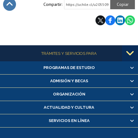
Compartir:
Copiar
https://uchile.cl/u205509
Subir
Más información
TRÁMITES Y SERVICIOS PARA
PROGRAMAS DE ESTUDIO
Alumnas/os y exalumnas/os
Matrícula en línea
ADMISIÓN Y BECAS
Inscripción y cambio de asignaturas
ORGANIZACIÓN
Consulta y certificado de notas
Certificado de alumno regular
ACTUALIDAD Y CULTURA
Servicio médico y dental
SERVICIOS EN LÍNEA
Pago de arancel y crédito alumnos
Pago de arancel y crédito exalumnos