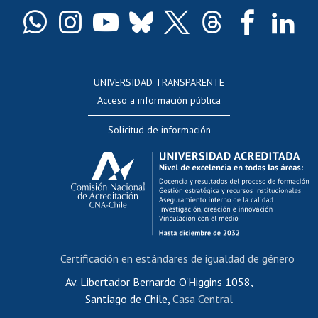
Certificado de títulos y grados
Docentes
Postulación a concursos internos de investigación
Consulta a bases de datos
UNIVERSIDAD TRANSPARENTE
Perfeccionamiento
Acceso a información pública
Editar Portafolio Académico
Solicitud de información
Evaluación docente
Calificación académica
Postulación al AUCAI
Funcionarias/os
Cursos internos de capacitación
Bienestar del personal
Certificación en estándares de igualdad de género
Portal de movilidad interna
Certificado de renta
Av. Libertador Bernardo O'Higgins 1058,
Santiago de Chile,
Casa Central
Certificado de renta honorarios