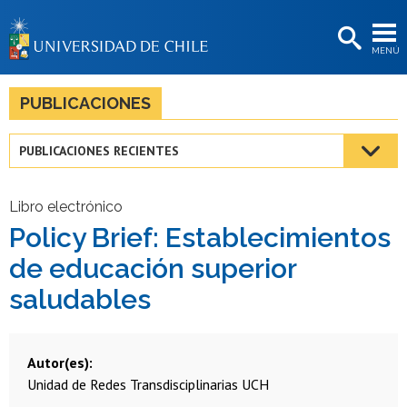
EXTENSIÓN
MENÚ
BIBLIOTECAS
LA UNIVERSIDAD
PUBLICACIONES
Postulantes
PUBLICACIONES RECIENTES
Estudiantes
Académicas/os
Libro electrónico
Policy Brief: Establecimientos
Funcionarias/os
de educación superior
Egresadas/os
saludables
Autor(es)
Unidad de Redes Transdisciplinarias UCH