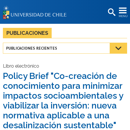
EXTENSIÓN
MENÚ
BIBLIOTECAS
LA UNIVERSIDAD
PUBLICACIONES
Postulantes
PUBLICACIONES RECIENTES
Estudiantes
Académicas/os
Libro electrónico
Policy Brief "Co-creación de
Funcionarias/os
conocimiento para minimizar
Egresadas/os
impactos socioambientales y
viabilizar la inversión: nueva
normativa aplicable a una
desalinización sustentable"