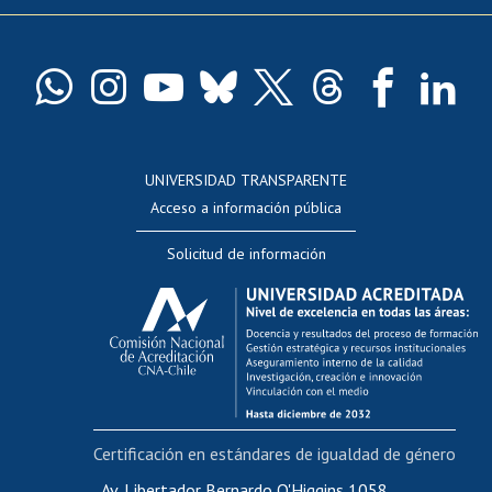
Pago de arancel y crédito exalumnos
Certificado de títulos y grados
Docentes
Postulación a concursos internos de investigación
Consulta a bases de datos
UNIVERSIDAD TRANSPARENTE
Perfeccionamiento
Acceso a información pública
Editar Portafolio Académico
Solicitud de información
Evaluación docente
Calificación académica
Postulación al AUCAI
Funcionarias/os
Cursos internos de capacitación
Bienestar del personal
Certificación en estándares de igualdad de género
Portal de movilidad interna
Certificado de renta
Av. Libertador Bernardo O'Higgins 1058,