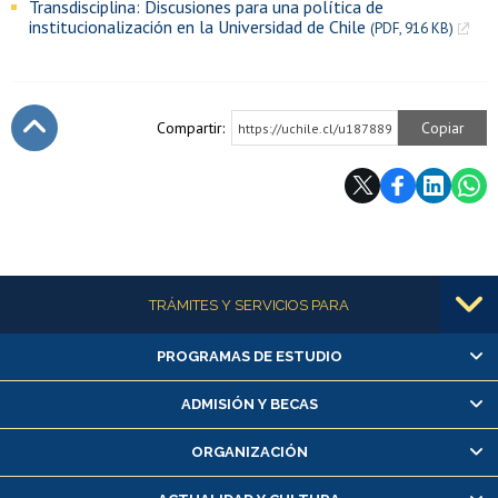
Transdisciplina: Discusiones para una política de
institucionalización en la Universidad de Chile
(PDF, 916 KB)
Compartir:
Copiar
https://uchile.cl/u187889
Subir
Más información
TRÁMITES Y SERVICIOS PARA
PROGRAMAS DE ESTUDIO
Alumnas/os y exalumnas/os
Matrícula en línea
ADMISIÓN Y BECAS
Inscripción y cambio de asignaturas
ORGANIZACIÓN
Consulta y certificado de notas
Certificado de alumno regular