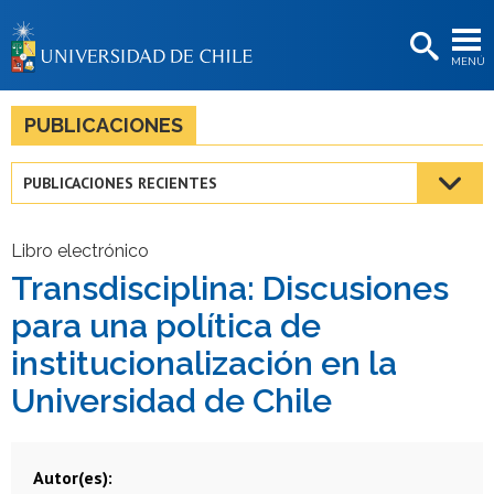
EXTENSIÓN
MENÚ
BIBLIOTECAS
LA UNIVERSIDAD
PUBLICACIONES
Postulantes
PUBLICACIONES RECIENTES
Estudiantes
Académicas/os
Libro electrónico
Transdisciplina: Discusiones
Funcionarias/os
para una política de
Egresadas/os
institucionalización en la
Universidad de Chile
Autor(es)