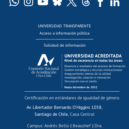
Docentes
Postulación a concursos internos de investigación
Consulta a bases de datos
UNIVERSIDAD TRANSPARENTE
Perfeccionamiento
Acceso a información pública
Editar Portafolio Académico
Solicitud de información
Evaluación docente
Calificación académica
Postulación al AUCAI
Funcionarias/os
Cursos internos de capacitación
Bienestar del personal
Certificación en estándares de igualdad de género
Portal de movilidad interna
Certificado de renta
Av. Libertador Bernardo O'Higgins 1058,
Santiago de Chile,
Casa Central
Certificado de renta honorarios
Gestión de correo uchile
Campus
:
Andrés Bello
|
Beauchef
|
Dra.