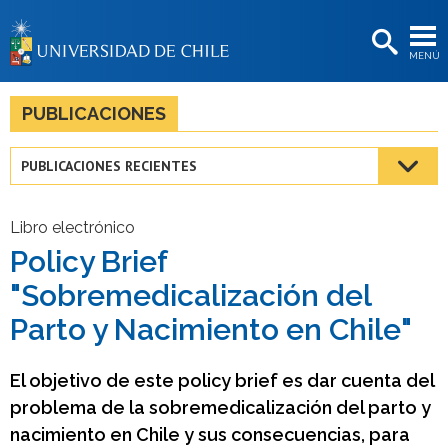
EXTENSIÓN
MENÚ
BIBLIOTECAS
LA UNIVERSIDAD
PUBLICACIONES
Postulantes
PUBLICACIONES RECIENTES
Estudiantes
Académicas/os
Libro electrónico
Policy Brief
Funcionarias/os
"Sobremedicalización del
Egresadas/os
Parto y Nacimiento en Chile"
El objetivo de este policy brief es dar cuenta del
problema de la sobremedicalización del parto y
nacimiento en Chile y sus consecuencias, para