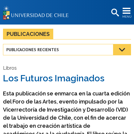
EXTENSIÓN
MENÚ
BIBLIOTECAS
LA UNIVERSIDAD
PUBLICACIONES
Postulantes
PUBLICACIONES RECIENTES
Estudiantes
Académicas/os
Libros
Los Futuros Imaginados
Funcionarias/os
Egresadas/os
Esta publicación se enmarca en la cuarta edición
del Foro de las Artes, evento impulsado por la
Vicerrectoría de Investigación y Desarrollo (VID)
de la Universidad de Chile, con el fin de acercar
el trabajo en creación artística de
académicos/as a la ciudadanía. El libro reúne la