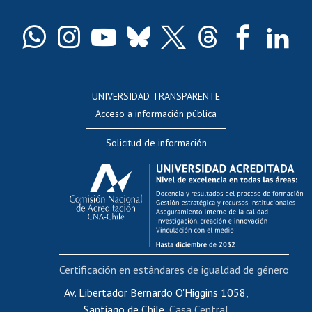
Certificado de títulos y grados
Docentes
Postulación a concursos internos de investigación
Consulta a bases de datos
UNIVERSIDAD TRANSPARENTE
Perfeccionamiento
Acceso a información pública
Editar Portafolio Académico
Solicitud de información
Evaluación docente
Calificación académica
Postulación al AUCAI
Funcionarias/os
Cursos internos de capacitación
Bienestar del personal
Certificación en estándares de igualdad de género
Portal de movilidad interna
Certificado de renta
Av. Libertador Bernardo O'Higgins 1058,
Santiago de Chile,
Casa Central
Certificado de renta honorarios