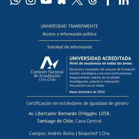
Docentes
Postulación a concursos internos de investigación
Consulta a bases de datos
UNIVERSIDAD TRANSPARENTE
Perfeccionamiento
Acceso a información pública
Editar Portafolio Académico
Solicitud de información
Evaluación docente
Calificación académica
Postulación al AUCAI
Funcionarias/os
Cursos internos de capacitación
Bienestar del personal
Certificación en estándares de igualdad de género
Portal de movilidad interna
Certificado de renta
Av. Libertador Bernardo O'Higgins 1058,
Santiago de Chile,
Casa Central
Certificado de renta honorarios
Gestión de correo uchile
Campus
:
Andrés Bello
|
Beauchef
|
Dra.
Editar páginas blancas