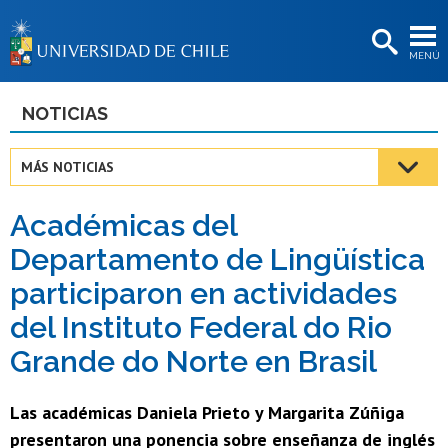
EXTENSIÓN
MENÚ
BIBLIOTECAS
LA UNIVERSIDAD
NOTICIAS
Postulantes
MÁS NOTICIAS
Estudiantes
Académicas del
Académicas/os
Departamento de Lingüística
Funcionarias/os
participaron en actividades
Egresadas/os
del Instituto Federal do Rio
Grande do Norte en Brasil
Las académicas Daniela Prieto y Margarita Zúñiga
presentaron una ponencia sobre enseñanza de inglés