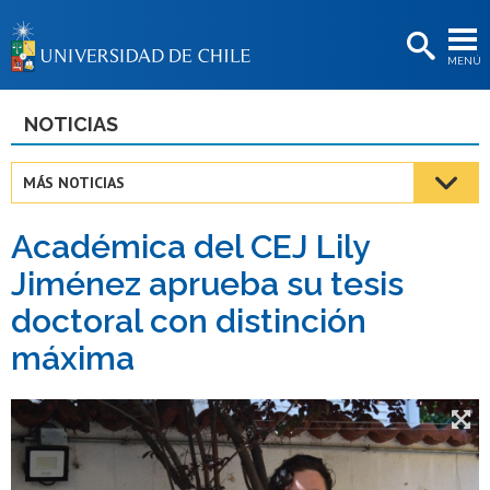
EXTENSIÓN
MENÚ
BIBLIOTECAS
LA UNIVERSIDAD
NOTICIAS
Postulantes
MÁS NOTICIAS
Estudiantes
Académica del CEJ Lily
Académicas/os
Jiménez aprueba su tesis
Funcionarias/os
doctoral con distinción
Egresadas/os
máxima