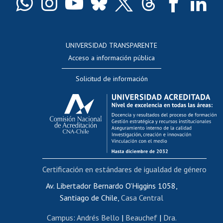
Docentes
Postulación a concursos internos de investigación
Consulta a bases de datos
UNIVERSIDAD TRANSPARENTE
Perfeccionamiento
Acceso a información pública
Editar Portafolio Académico
Solicitud de información
Evaluación docente
Calificación académica
Postulación al AUCAI
Funcionarias/os
Cursos internos de capacitación
Bienestar del personal
Certificación en estándares de igualdad de género
Portal de movilidad interna
Certificado de renta
Av. Libertador Bernardo O'Higgins 1058,
Santiago de Chile,
Casa Central
Certificado de renta honorarios
Gestión de correo uchile
Campus
:
Andrés Bello
|
Beauchef
|
Dra.