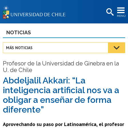
EXTENSIÓN
MENÚ
BIBLIOTECAS
LA UNIVERSIDAD
NOTICIAS
Postulantes
MÁS NOTICIAS
Estudiantes
Profesor de la Universidad de Ginebra en la
Académicas/os
U. de Chile
Funcionarias/os
Abdeljalil Akkari: “La
inteligencia artificial nos va a
Egresadas/os
obligar a enseñar de forma
diferente”
Aprovechando su paso por Latinoamérica, el profesor