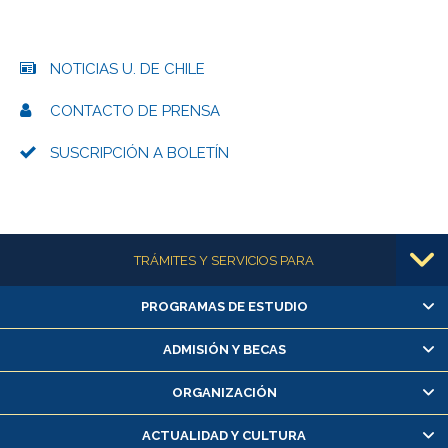
NOTICIAS U. DE CHILE
CONTACTO DE PRENSA
SUSCRIPCIÓN A BOLETÍN
Más información
TRÁMITES Y SERVICIOS PARA
PROGRAMAS DE ESTUDIO
Alumnas/os y exalumnas/os
Matrícula en línea
ADMISIÓN Y BECAS
Inscripción y cambio de asignaturas
ORGANIZACIÓN
Consulta y certificado de notas
Certificado de alumno regular
ACTUALIDAD Y CULTURA