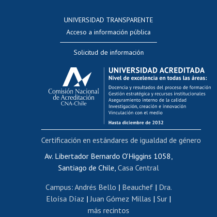
Consulta a bases de datos
UNIVERSIDAD TRANSPARENTE
Perfeccionamiento
Acceso a información pública
Editar Portafolio Académico
Solicitud de información
Evaluación docente
Calificación académica
Postulación al AUCAI
Funcionarias/os
Cursos internos de capacitación
Bienestar del personal
Certificación en estándares de igualdad de género
Portal de movilidad interna
Certificado de renta
Av. Libertador Bernardo O'Higgins 1058,
Santiago de Chile,
Casa Central
Certificado de renta honorarios
Gestión de correo uchile
Campus
:
Andrés Bello
|
Beauchef
|
Dra.
Editar páginas blancas
Eloísa Díaz
|
Juan Gómez Millas
|
Sur
|
más recintos
Extranjeras/os