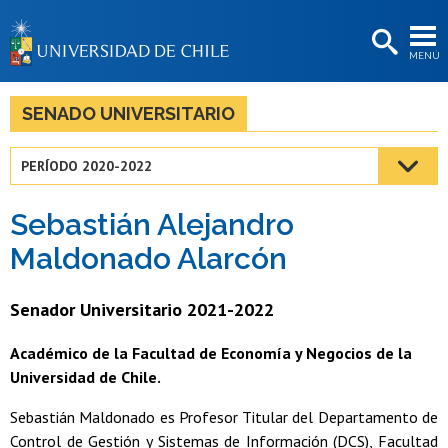
EXTENSIÓN
MENÚ
BIBLIOTECAS
LA UNIVERSIDAD
SENADO UNIVERSITARIO
Postulantes
PERÍODO 2020-2022
Estudiantes
Sebastián Alejandro
Académicas/os
Maldonado Alarcón
Funcionarias/os
Senador Universitario 2021-2022
Egresadas/os
Académico de la Facultad de Economía y Negocios de la
Universidad de Chile.
Sebastián Maldonado es Profesor Titular del Departamento de
Control de Gestión y Sistemas de Información (DCS), Facultad