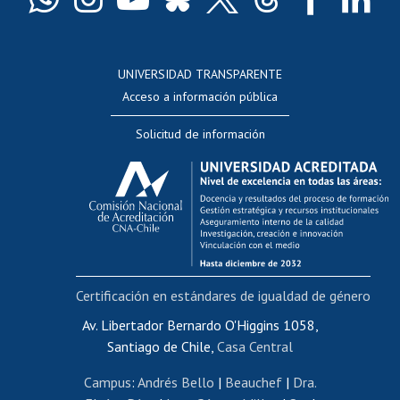
Docentes
Postulación a concursos internos de investigación
Consulta a bases de datos
UNIVERSIDAD TRANSPARENTE
Perfeccionamiento
Acceso a información pública
Editar Portafolio Académico
Solicitud de información
Evaluación docente
Calificación académica
Postulación al AUCAI
Funcionarias/os
Cursos internos de capacitación
Bienestar del personal
Certificación en estándares de igualdad de género
Portal de movilidad interna
Certificado de renta
Av. Libertador Bernardo O'Higgins 1058,
Santiago de Chile,
Casa Central
Certificado de renta honorarios
Gestión de correo uchile
Campus
:
Andrés Bello
|
Beauchef
|
Dra.
Editar páginas blancas