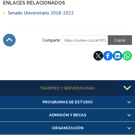
ENLACES RELACIONADOS
Senado Universitario 2018-2022
Compartir:
Copiar
https://uchile.cl/u147071
Subir
Más información
TRÁMITES Y SERVICIOS PARA
PROGRAMAS DE ESTUDIO
Alumnas/os y exalumnas/os
Matrícula en línea
ADMISIÓN Y BECAS
Inscripción y cambio de asignaturas
ORGANIZACIÓN
Consulta y certificado de notas