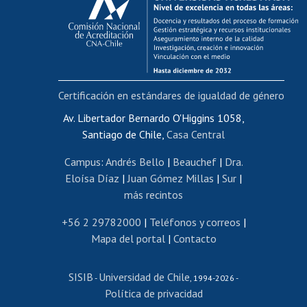
Postulación al AUCAI
Funcionarias/os
Cursos internos de capacitación
Bienestar del personal
Certificación en estándares de igualdad de género
Portal de movilidad interna
Certificado de renta
Av. Libertador Bernardo O'Higgins 1058,
Santiago de Chile,
Casa Central
Certificado de renta honorarios
Gestión de correo uchile
Campus
:
Andrés Bello
|
Beauchef
|
Dra.
Editar páginas blancas
Eloísa Díaz
|
Juan Gómez Millas
|
Sur
|
más recintos
Extranjeras/os
Revalidación y reconocimiento de títulos
+56 2 29782000
|
Teléfonos y correos
|
Mapa del portal
|
Contacto
Postulación al Programa de Movilidad Estudiantil
Inscripción de asignaturas
SISIB
Universidad de Chile
Cursos de español
-
, 1994-2026 -
Política de privacidad