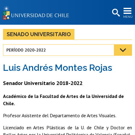
EXTENSIÓN
MENÚ
BIBLIOTECAS
LA UNIVERSIDAD
SENADO UNIVERSITARIO
Postulantes
PERÍODO 2020-2022
Estudiantes
Luis Andrés Montes Rojas
Académicas/os
Funcionarias/os
Senador Universitario 2018-2022
Egresadas/os
Académico de la Facultad de Artes de la Universidad de
Chile.
Profesor Asistente del Departamento de Artes Visuales.
Licenciado en Artes Plásticas de la U. de Chile y Doctor en
Bellas Artes por la Universidad Politécnica de Valencia (España).