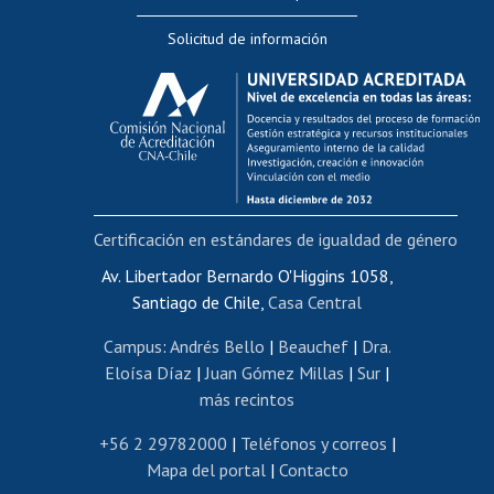
Editar Portafolio Académico
Solicitud de información
Evaluación docente
Calificación académica
Postulación al AUCAI
Funcionarias/os
Cursos internos de capacitación
Bienestar del personal
Certificación en estándares de igualdad de género
Portal de movilidad interna
Certificado de renta
Av. Libertador Bernardo O'Higgins 1058,
Santiago de Chile,
Casa Central
Certificado de renta honorarios
Gestión de correo uchile
Campus
:
Andrés Bello
|
Beauchef
|
Dra.
Editar páginas blancas
Eloísa Díaz
|
Juan Gómez Millas
|
Sur
|
más recintos
Extranjeras/os
Revalidación y reconocimiento de títulos
+56 2 29782000
|
Teléfonos y correos
|
Mapa del portal
|
Contacto
Postulación al Programa de Movilidad Estudiantil