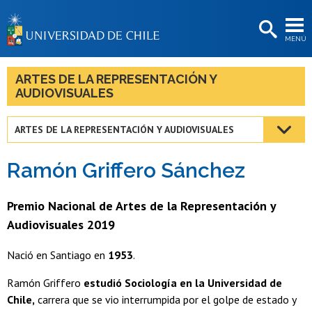
EXTENSIÓN
MENÚ
BIBLIOTECAS
LA UNIVERSIDAD
ARTES DE LA REPRESENTACIÓN Y
AUDIOVISUALES
Postulantes
Estudiantes
ARTES DE LA REPRESENTACIÓN Y AUDIOVISUALES
Académicas/os
Ramón Griffero Sánchez
Funcionarias/os
Premio Nacional de Artes de la Representación y
Egresadas/os
Audiovisuales 2019
Nació en Santiago en
1953
.
Ramón Griffero
estudió Sociología en la Universidad de
Chile,
carrera que se vio interrumpida por el golpe de estado y