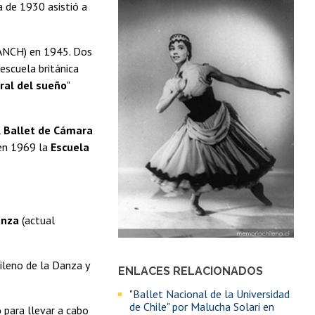
a de 1930 asistió a
NCH) en 1945. Dos
escuela británica
ral del sueño
"
l
Ballet de Cámara
 en 1969 la
Escuela
anza
(actual
ileno de la Danza y
ENLACES RELACIONADOS
"Ballet Nacional de la Universidad
de Chile" por Malucha Solari en
o
para llevar a cabo