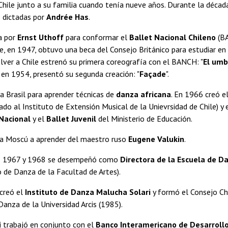
Chile junto a su familia cuando tenía nueve años. Durante la décad
e dictadas por
Andrée Has
.
a por
Ernst Uthoff
para conformar el
Ballet Nacional Chileno
(BA
, en 1947, obtuvo una beca del Consejo Británico para estudiar en 
volver a Chile estrenó su primera coreografía con el BANCH: "
El umb
 en 1954, presentó su segunda creación: "
Façade
".
a Brasil para aprender técnicas de
danza africana
. En 1966 creó e
ado al Instituto de Extensión Musical de la Unievrsidad de Chile) y
 Nacional
y el
Ballet Juvenil
del Ministerio de Educación.
 a Moscú a aprender del maestro ruso
Eugene Valukin
.
os 1967 y 1968 se desempeñó como
Directora de la Escuela de D
de Danza de la Facultad de Artes).
creó el
Instituto de Danza Malucha Solari
y formó el Consejo Ch
Danza de la Universidad Arcis (1985).
i trabajó en conjunto con el
Banco Interamericano de Desarroll