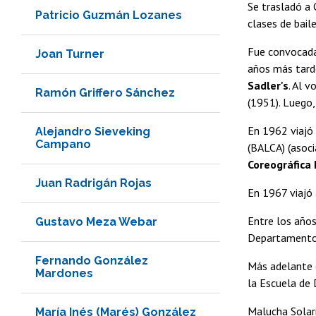
Se trasladó a 
Patricio Guzmán Lozanes
clases de bail
Fue convocad
Joan Turner
años más tarde
Sadler's
. Al 
Ramón Griffero Sánchez
(1951). Luego,
En 1962 viajó 
Alejandro Sieveking
Campano
(BALCA) (asoci
Coreográfica
Juan Radrigán Rojas
En 1967 viajó
Entre los añ
Gustavo Meza Webar
Departamento 
Fernando González
Más adelante 
Mardones
la Escuela de 
Malucha Solar
María Inés (Marés) González