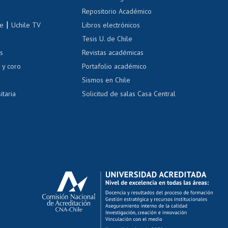
Repositorio Académico
correo uchile
|
le
Uchile TV
Libros electrónicos
nas blancas
Tesis U. de Chile
os
Revistas académicas
, sexual y violencia
Denuncias administrativas
 y coro
Portafolio académico
Sismos en Chile
itaria
Solicitud de salas Casa Central