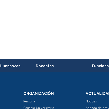
alumnas/os
Docentes
Funciona
Postulación a concursos
Cursos inte
internos de investigación
capacitació
e asignaturas
Consulta a bases de datos
Bienestar d
 de notas
ORGANIZACIÓN
ACTUALIDA
Perfeccionamiento
Portal de m
 regular
Editar Portafolio Académico
Certificado
Rectoría
Noticias
tal
Evaluación docente
Certificado
Consejo Universitario
Agenda de acti