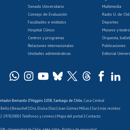
dito alumnos
honorarios
Calificación académica
Senado Universitario
Multimedia
dito exalumnos
Gestión de 
Consejo de Evaluación
Radio U. de Chi
Postulación al AUCAI
y grados
Editar pági
Facultades e institutos
Deportes
Hospital Clínico
Museos y teatr
da tecnológica
Tarjeta TUI
Wifi
Acoso laboral
s
Centros y programas
Orquesta, ballet
Relaciones internacionales
Publicaciones
Unidades administrativas
Editorial Univers
bertador Bernardo O'Higgins 1058, Santiago de Chile,
Casa Central
 Bello
|
Beauchef
|
Dra. Eloísa Díaz
|
Juan Gómez Millas
|
Sur
|
más recintos
 2 29782000
|
Teléfonos y correos
|
Mapa del portal
|
Contacto
ISIB
Universidad de Chile
Política de privacidad
-
, 1994-2026 -