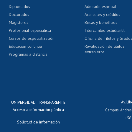
Pago de arancel y cré
Diplomados
Admisión especial
Pago de arancel y cré
Doctorados
Aranceles y créditos
Certificado de títulos 
Magísteres
Becas y beneficios
Profesional especialista
Intercambio estudiantil
Mi Uchile
Ayu
Cursos de especialización
Oficina de Títulos y Grado
Educación continua
Revalidación de títulos
extranjeros
Programas a distancia
UNIVERSIDAD TRANSPARENTE
Av. Li
Acceso a información pública
Campus
:
Andrés
+56
Solicitud de información
S