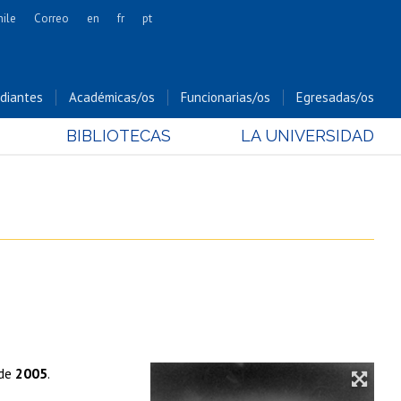
hile
Correo
en
fr
pt
Artes
Cs. Agronómicas
diantes
Académicas/os
Funcionarias/os
Egresadas/os
Cs. Forestales y Conservación
BIBLIOTECAS
LA UNIVERSIDAD
Cs. Sociales
Comunicación e Imagen
Economía y Negocios
Gobierno
Odontología
Estudios Internacionales
Bachillerato
Hospital Clínico
 de
2005
.