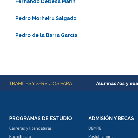
Fernando Debesa Marín
Pedro Morheiru Salgado
Pedro de la Barra García
Más información
TRÁMITES Y SERVICIOS PARA
Alumnas/os y ex
Matrícula en línea
Inscripción y cambio d
Consulta y certificado
PROGRAMAS DE ESTUDIO
ADMISIÓN Y BECAS
Certificado de alumno
Carreras y licenciaturas
DEMRE
Servicio médico y den
Bachillerato
Postulaciones