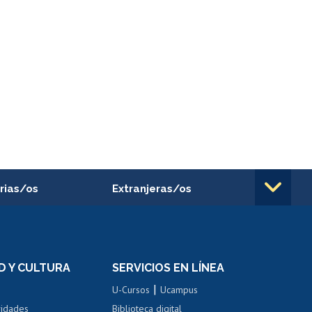
rias/os
Extranjeras/os
rnos de
Revalidación y reconocimiento
n
de títulos
el personal
Postulación al Programa de
Movilidad Estudiantil
D Y CULTURA
SERVICIOS EN LÍNEA
ovilidad interna
Inscripción de asignaturas
|
 de renta
U-Cursos
Ucampus
Cursos de español
 de renta
vidades
Biblioteca digital