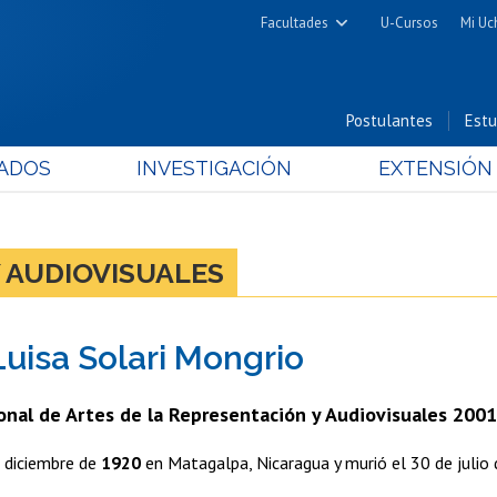
Facultades
U-Cursos
Mi Uc
Arquitectura y Urbanismo
Ciencias
Postulantes
Estu
Cs. Físicas y Matemáticas
ADOS
INVESTIGACIÓN
EXTENSIÓN
Cs. Químicas y Farmacéuticas
Cs. Veterinarias y Pecuarias
Derecho
 AUDIOVISUALES
Filosofía y Humanidades
Medicina
Luisa Solari Mongrio
Estudios Avanzados en Educación
Nutrición y Tecnología de
onal de Artes de la Representación y Audiovisuales 2001
Alimentos
e diciembre de
1920
en Matagalpa, Nicaragua y murió el 30 de julio