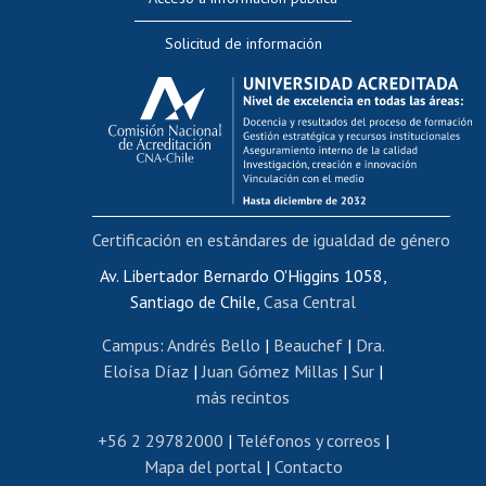
Editar Portafolio Académico
Solicitud de información
Evaluación docente
Calificación académica
Postulación al AUCAI
Funcionarias/os
Cursos internos de capacitación
Bienestar del personal
Certificación en estándares de igualdad de género
Portal de movilidad interna
Certificado de renta
Av. Libertador Bernardo O'Higgins 1058,
Santiago de Chile,
Casa Central
Certificado de renta honorarios
Gestión de correo uchile
Campus
:
Andrés Bello
|
Beauchef
|
Dra.
Editar páginas blancas
Eloísa Díaz
|
Juan Gómez Millas
|
Sur
|
más recintos
Extranjeras/os
Revalidación y reconocimiento de títulos
+56 2 29782000
|
Teléfonos y correos
|
Mapa del portal
|
Contacto
Postulación al Programa de Movilidad Estudiantil