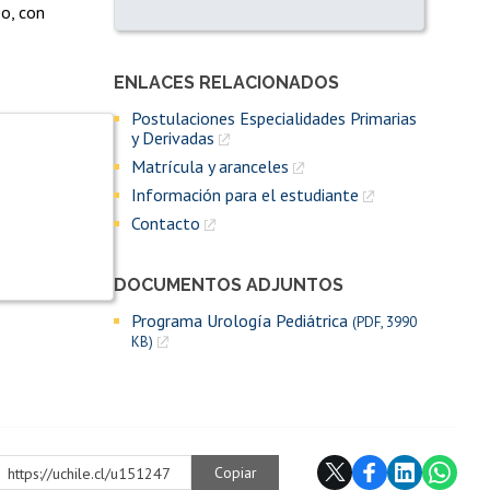
o, con
ENLACES RELACIONADOS
Enlaces y documentos de interés
Postulaciones Especialidades Primarias
y Derivadas
Matrícula y aranceles
Información para el estudiante
Contacto
DOCUMENTOS ADJUNTOS
Programa Urología Pediátrica
(PDF, 3990
KB)
Copiar
https://uchile.cl/u151247