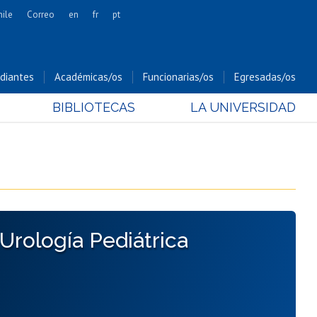
hile
Correo
en
fr
pt
Artes
Cs. Agronómicas
diantes
Académicas/os
Funcionarias/os
Egresadas/os
Cs. Forestales y Conservación
BIBLIOTECAS
LA UNIVERSIDAD
Cs. Sociales
Comunicación e Imagen
Economía y Negocios
Gobierno
Odontología
Estudios Internacionales
 Urología Pediátrica
Bachillerato
Hospital Clínico