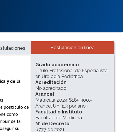
Accesos directos
Postulación en línea
stulaciones
INFORMACIÓN DEL PROGRAMA
Grado académico
Título Profesional de Especialista
en Urología Pediátrica
ca y de la
Acreditación
No acreditado
Arancel
as
Matrícula 2024 $185.300.-
Arancel UF 313 por año.-
de postítulo de
Facultad o Instituto
tiene como
Facultad de Medicina
ibuir de la
N° de Decreto
roseguir su
6777 de 2021