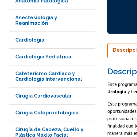
Anatomía Patológica
Anestesiología y
Reanimación
Cardiología
Descripc
Cardiología Pediátrica
Descrip
Cateterismo Cardíaco y
Cardiología Intervencional
Este programa
Urología
y tie
Cirugía Cardiovascular
Este programa
oportunidades 
Cirugía Coloproctológica
profesional es
finalidad que 
Cirugía de Cabeza, Cuello y
manera más efi
Plástica Máxilo Facial