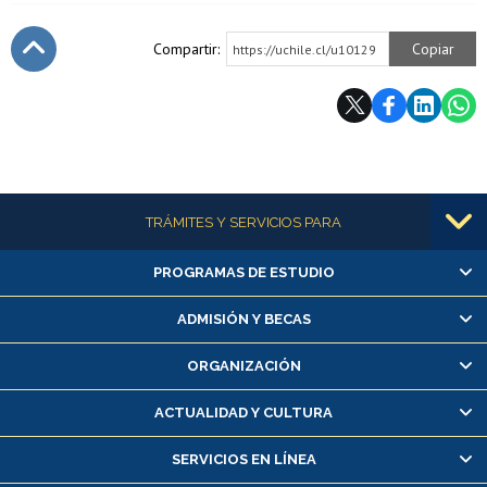
Compartir:
Copiar
https://uchile.cl/u10129
Subir
Más información
TRÁMITES Y SERVICIOS PARA
PROGRAMAS DE ESTUDIO
Alumnas/os y exalumnas/os
Matrícula en línea
ADMISIÓN Y BECAS
Inscripción y cambio de asignaturas
ORGANIZACIÓN
Consulta y certificado de notas
Certificado de alumno regular
ACTUALIDAD Y CULTURA
Servicio médico y dental
SERVICIOS EN LÍNEA
Pago de arancel y crédito alumnos