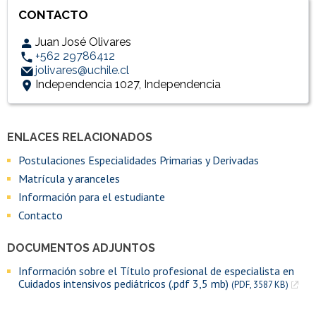
CONTACTO
Juan José Olivares
+562 29786412
jolivares@uchile.cl
Independencia 1027, Independencia
ENLACES RELACIONADOS
Accesos directos
Enlaces y documentos de interés
Postulaciones Especialidades Primarias y Derivadas
Matrícula y aranceles
Información para el estudiante
Contacto
DOCUMENTOS ADJUNTOS
Información sobre el Título profesional de especialista en
Cuidados intensivos pediátricos (.pdf 3,5 mb)
(PDF, 3587 KB)