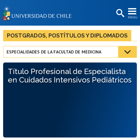
EXTENSIÓN
MENÚ
BIBLIOTECAS
LA UNIVERSIDAD
POSTGRADOS, POSTÍTULOS Y DIPLOMADOS
Postulantes
ESPECIALIDADES DE LA FACULTAD DE MEDICINA
Estudiantes
Título Profesional de Especialista
Académicas/os
en Cuidados Intensivos Pediátricos
Funcionarias/os
Egresadas/os