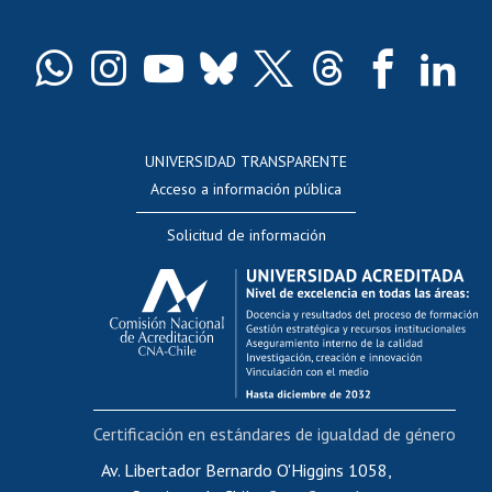
Pago de arancel y crédito exalumnos
Certificado de títulos y grados
Docentes
Postulación a concursos internos de investigación
Consulta a bases de datos
UNIVERSIDAD TRANSPARENTE
Perfeccionamiento
Acceso a información pública
Editar Portafolio Académico
Solicitud de información
Evaluación docente
Calificación académica
Postulación al AUCAI
Funcionarias/os
Cursos internos de capacitación
Bienestar del personal
Certificación en estándares de igualdad de género
Portal de movilidad interna
Certificado de renta
Av. Libertador Bernardo O'Higgins 1058,