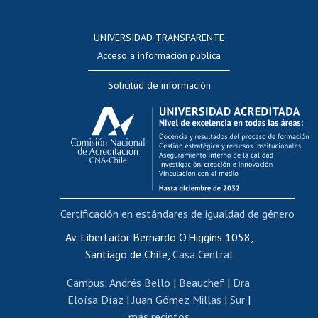
Postulación a concursos internos de investigación
Consulta a bases de datos
UNIVERSIDAD TRANSPARENTE
Perfeccionamiento
Acceso a información pública
Editar Portafolio Académico
Solicitud de información
Evaluación docente
Calificación académica
Postulación al AUCAI
Funcionarias/os
Cursos internos de capacitación
Bienestar del personal
Certificación en estándares de igualdad de género
Portal de movilidad interna
Certificado de renta
Av. Libertador Bernardo O'Higgins 1058,
Santiago de Chile,
Casa Central
Certificado de renta honorarios
Gestión de correo uchile
Campus
:
Andrés Bello
|
Beauchef
|
Dra.
Editar páginas blancas
Eloísa Díaz
|
Juan Gómez Millas
|
Sur
|
más recintos