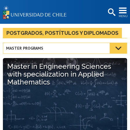
EXTENSIÓN
MENÚ
BIBLIOTECAS
LA UNIVERSIDAD
POSTGRADOS, POSTÍTULOS Y DIPLOMADOS
Postulantes
MASTER PROGRAMS
Estudiantes
Master in Engineering Sciences
Académicas/os
with specialization in Applied
Funcionarias/os
Mathematics
Egresadas/os