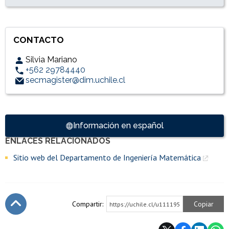
CONTACTO
Silvia Mariano
+562 29784440
secmagister@dim.uchile.cl
Accesos directos
Información en español
ENLACES RELACIONADOS
Enlaces y documentos de interés
Sitio web del Departamento de Ingeniería Matemática
Compartir:
Copiar
https://uchile.cl/u111195
Subir