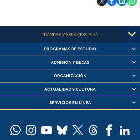
Más información
TRÁMITES Y SERVICIOS PARA
PROGRAMAS DE ESTUDIO
Alumnas/os y exalumnas/os
Matrícula en línea
ADMISIÓN Y BECAS
Inscripción y cambio de asignaturas
ORGANIZACIÓN
Consulta y certificado de notas
Certificado de alumno regular
ACTUALIDAD Y CULTURA
Servicio médico y dental
SERVICIOS EN LÍNEA
Pago de arancel y crédito alumnos
Pago de arancel y crédito exalumnos
Certificado de títulos y grados
Docentes