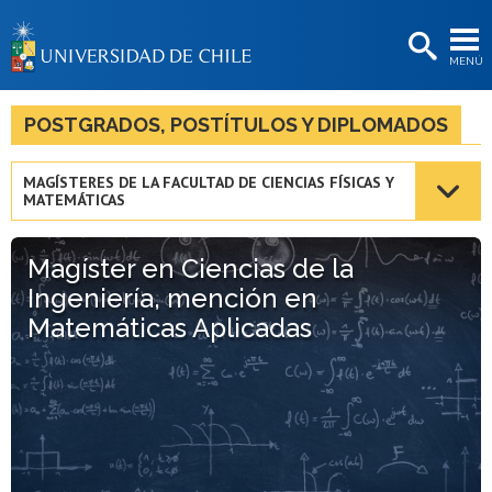
EXTENSIÓN
MENÚ
BIBLIOTECAS
LA UNIVERSIDAD
POSTGRADOS, POSTÍTULOS Y DIPLOMADOS
Postulantes
MAGÍSTERES DE LA FACULTAD DE CIENCIAS FÍSICAS Y
MATEMÁTICAS
Estudiantes
Académicas/os
Magíster en Ciencias de la
Ingeniería, mención en
Funcionarias/os
Matemáticas Aplicadas
Egresadas/os