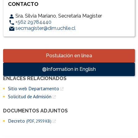
CONTACTO
Sra. Silvia Mariano, Secretaria Magister
+562 29784440
secmagister@dim.uchile.cl
Accesos directos
Postulación en línea
Information in English
ENLACES RELACIONADOS
Enlaces y documentos de interés
Sitio web Departamento
Solicitud de Admisión
DOCUMENTOS ADJUNTOS
Decreto
(PDF, 2959 KB)