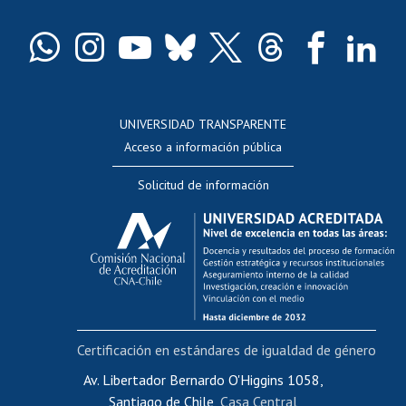
Certificado de títulos y grados
Docentes
Postulación a concursos internos de investigación
Consulta a bases de datos
UNIVERSIDAD TRANSPARENTE
Perfeccionamiento
Acceso a información pública
Editar Portafolio Académico
Solicitud de información
Evaluación docente
Calificación académica
Postulación al AUCAI
Funcionarias/os
Cursos internos de capacitación
Bienestar del personal
Certificación en estándares de igualdad de género
Portal de movilidad interna
Certificado de renta
Av. Libertador Bernardo O'Higgins 1058,
Santiago de Chile,
Casa Central
Certificado de renta honorarios