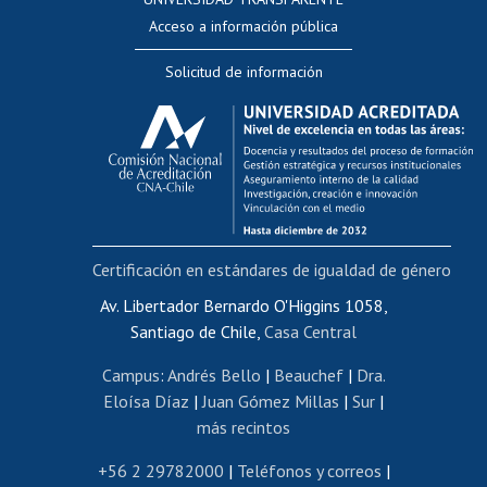
Perfeccionamiento
Acceso a información pública
Editar Portafolio Académico
Solicitud de información
Evaluación docente
Calificación académica
Postulación al AUCAI
Funcionarias/os
Cursos internos de capacitación
Bienestar del personal
Certificación en estándares de igualdad de género
Portal de movilidad interna
Certificado de renta
Av. Libertador Bernardo O'Higgins 1058,
Santiago de Chile,
Casa Central
Certificado de renta honorarios
Gestión de correo uchile
Campus
:
Andrés Bello
|
Beauchef
|
Dra.
Editar páginas blancas
Eloísa Díaz
|
Juan Gómez Millas
|
Sur
|
más recintos
Extranjeras/os
Revalidación y reconocimiento de títulos
+56 2 29782000
|
Teléfonos y correos
|