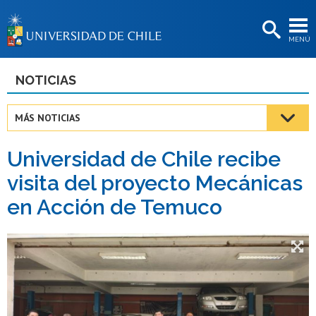
EXTENSIÓN
MENÚ
BIBLIOTECAS
LA UNIVERSIDAD
NOTICIAS
Postulantes
MÁS NOTICIAS
Estudiantes
Universidad de Chile recibe
Académicas/os
visita del proyecto Mecánicas
Funcionarias/os
en Acción de Temuco
Egresadas/os