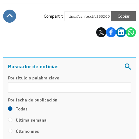
Compartir:
Copiar
https://uchile.cl/u233200
Subir
Por título o palabra clave
Todas
Última semana
Último mes