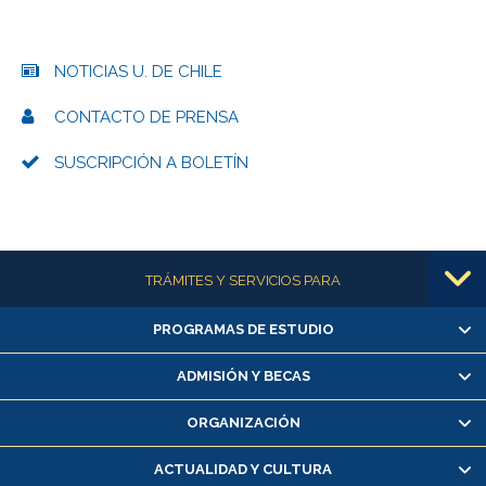
NOTICIAS U. DE CHILE
CONTACTO DE PRENSA
SUSCRIPCIÓN A BOLETÍN
Más información
TRÁMITES Y SERVICIOS PARA
PROGRAMAS DE ESTUDIO
Alumnas/os y exalumnas/os
Matrícula en línea
ADMISIÓN Y BECAS
Inscripción y cambio de asignaturas
ORGANIZACIÓN
Consulta y certificado de notas
Certificado de alumno regular
ACTUALIDAD Y CULTURA