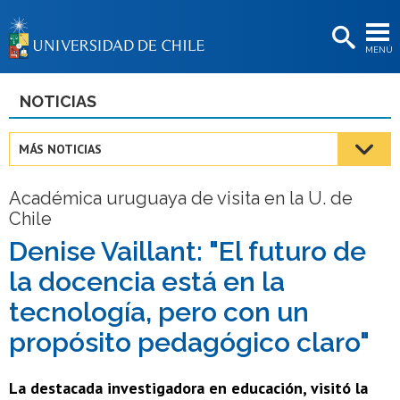
EXTENSIÓN
MENÚ
BIBLIOTECAS
LA UNIVERSIDAD
NOTICIAS
Postulantes
MÁS NOTICIAS
Estudiantes
Académica uruguaya de visita en la U. de
Académicas/os
Chile
Funcionarias/os
Denise Vaillant: "El futuro de
la docencia está en la
Egresadas/os
tecnología, pero con un
propósito pedagógico claro"
La destacada investigadora en educación, visitó la