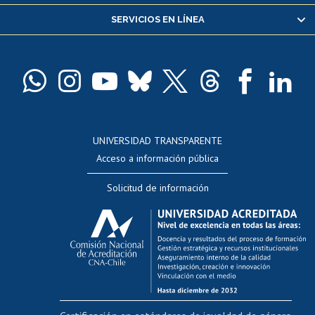
Servicio médico y dental
SERVICIOS EN LÍNEA
Pago de arancel y crédito alumnos
Pago de arancel y crédito exalumnos
Certificado de títulos y grados
Docentes
Postulación a concursos internos de investigación
Consulta a bases de datos
UNIVERSIDAD TRANSPARENTE
Perfeccionamiento
Acceso a información pública
Editar Portafolio Académico
Solicitud de información
Evaluación docente
Calificación académica
Postulación al AUCAI
Funcionarias/os
Cursos internos de capacitación
Bienestar del personal