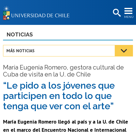
EXTENSIÓN
MENÚ
BIBLIOTECAS
LA UNIVERSIDAD
NOTICIAS
Postulantes
MÁS NOTICIAS
Estudiantes
María Eugenia Romero, gestora cultural de
Académicas/os
Cuba de visita en la U. de Chile
Funcionarias/os
“Le pido a los jóvenes que
participen en todo lo que
Egresadas/os
tenga que ver con el arte”
María Eugenia Romero llegó al país y a la U. de Chile
en el marco del Encuentro Nacional e Internacional