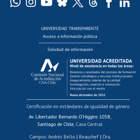
Docentes
Postulación a concursos internos de investigación
Consulta a bases de datos
UNIVERSIDAD TRANSPARENTE
Perfeccionamiento
Acceso a información pública
Editar Portafolio Académico
Solicitud de información
Evaluación docente
Calificación académica
Postulación al AUCAI
Funcionarias/os
Cursos internos de capacitación
Bienestar del personal
Certificación en estándares de igualdad de género
Portal de movilidad interna
Certificado de renta
Av. Libertador Bernardo O'Higgins 1058,
Santiago de Chile,
Casa Central
Certificado de renta honorarios
Gestión de correo uchile
Campus
:
Andrés Bello
|
Beauchef
|
Dra.