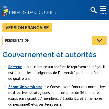
EXTENSIÓN
MENÚ
BIBLIOTECAS
LA UNIVERSIDAD
VERSION FRANÇAISE
Postulantes
PRESENTATION
Estudiantes
Gouvernement et autorités
Académicas/os
Funcionarias/os
Recteur
: La plus haute autorité et le représentant légal. Il
est élu par les enseignants de l'université pour une période
Egresadas/os
de quatre ans.
Sénat Universitaire
: Le Conseil avec fonctions normatives
et directives stratégiques. Il se compose de 36 membres
(corps enseignant 27 membres, 7 étudiants, et 2 membres
du personnel) élus par leurs pairs.