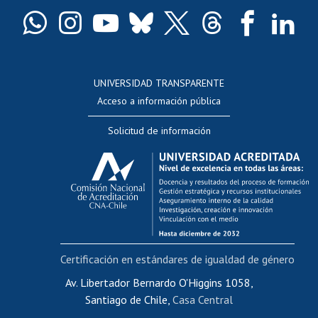
Certificado de títulos y grados
Docentes
Postulación a concursos internos de investigación
Consulta a bases de datos
UNIVERSIDAD TRANSPARENTE
Perfeccionamiento
Acceso a información pública
Editar Portafolio Académico
Solicitud de información
Evaluación docente
Calificación académica
Postulación al AUCAI
Funcionarias/os
Cursos internos de capacitación
Bienestar del personal
Certificación en estándares de igualdad de género
Portal de movilidad interna
Certificado de renta
Av. Libertador Bernardo O'Higgins 1058,
Santiago de Chile,
Casa Central
Certificado de renta honorarios