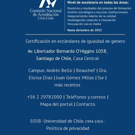
Postulación al AUCAI
Funcionarias/os
Cursos internos de capacitación
Bienestar del personal
Certificación en estándares de igualdad de género
Portal de movilidad interna
Certificado de renta
Av. Libertador Bernardo O'Higgins 1058,
Santiago de Chile,
Casa Central
Certificado de renta honorarios
Gestión de correo uchile
Campus
:
Andrés Bello
|
Beauchef
|
Dra.
Editar páginas blancas
Eloísa Díaz
|
Juan Gómez Millas
|
Sur
|
más recintos
Extranjeras/os
Revalidación y reconocimiento de títulos
+56 2 29782000
|
Teléfonos y correos
|
Mapa del portal
|
Contacto
Postulación al Programa de Movilidad Estudiantil
Inscripción de asignaturas
SISIB
Universidad de Chile
Cursos de español
-
, 1994-2026 -
Política de privacidad