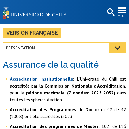
EXTENSIÓN
MENÚ
BIBLIOTECAS
LA UNIVERSIDAD
VERSION FRANÇAISE
Postulantes
PRESENTATION
Estudiantes
Assurance de la qualité
Académicas/os
Funcionarias/os
Accréditation Institutionnelle
:
L'Université du Chili est
accréditée par la
Commission Nationale d'Accréditation
,
Egresadas/os
pour la
période maximale (7 années: 2025-2032)
dans
toutes les sphères d'action.
Accréditation des Programmes de Doctorat:
42 de 42
(100%) ont été accrédités (2023)
Accréditation des programmes de Master:
102 de 116