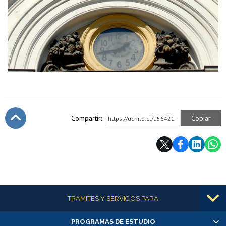
Compartir:
Copiar
https://uchile.cl/u56421
Subir
Más información
TRÁMITES Y SERVICIOS PARA
PROGRAMAS DE ESTUDIO
Alumnas/os y exalumnas/os