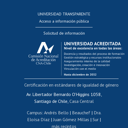
Postulación a concursos internos de investigación
Consulta a bases de datos
UNIVERSIDAD TRANSPARENTE
Perfeccionamiento
Acceso a información pública
Editar Portafolio Académico
Solicitud de información
Evaluación docente
Calificación académica
Postulación al AUCAI
Funcionarias/os
Cursos internos de capacitación
Bienestar del personal
Certificación en estándares de igualdad de género
Portal de movilidad interna
Certificado de renta
Av. Libertador Bernardo O'Higgins 1058,
Santiago de Chile,
Casa Central
Certificado de renta honorarios
Gestión de correo uchile
Campus
:
Andrés Bello
|
Beauchef
|
Dra.
Editar páginas blancas
Eloísa Díaz
|
Juan Gómez Millas
|
Sur
|
más recintos