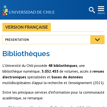
EXTENSIÓN
MENÚ
BIBLIOTECAS
LA UNIVERSIDAD
VERSION FRANÇAISE
Postulantes
PRESENTATION
Estudiantes
Bibliothèques
Académicas/os
Funcionarias/os
L'Université du Chili possède
48 bibliothèques
, une
bibliothèque numérique,
3.032.455
de volumes, accès à
revues
Egresadas/os
électroniques
spécialisées et
bases de données
multidisciplinaires d'appui la recherche et l'enseignement (2021).
Entre les principaux services d'information pour la communauté
académique, se remarque: