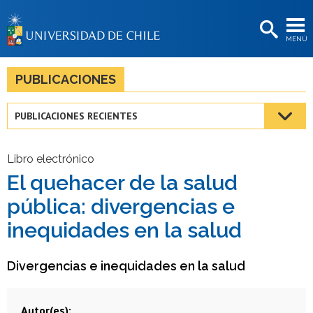
EXTENSIÓN
MENÚ
BIBLIOTECAS
LA UNIVERSIDAD
PUBLICACIONES
Postulantes
PUBLICACIONES RECIENTES
Estudiantes
Académicas/os
Libro electrónico
El quehacer de la salud
Funcionarias/os
pública: divergencias e
Egresadas/os
inequidades en la salud
Divergencias e inequidades en la salud
Autor(es)