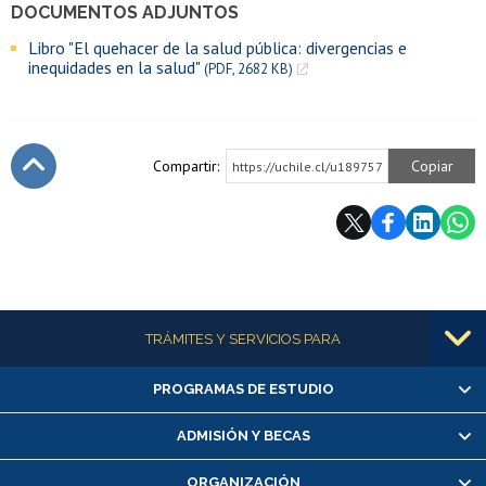
DOCUMENTOS ADJUNTOS
Libro "El quehacer de la salud pública: divergencias e
inequidades en la salud"
(PDF, 2682 KB)
Compartir:
Copiar
https://uchile.cl/u189757
Subir
Más información
TRÁMITES Y SERVICIOS PARA
PROGRAMAS DE ESTUDIO
Alumnas/os y exalumnas/os
Matrícula en línea
ADMISIÓN Y BECAS
Inscripción y cambio de asignaturas
ORGANIZACIÓN