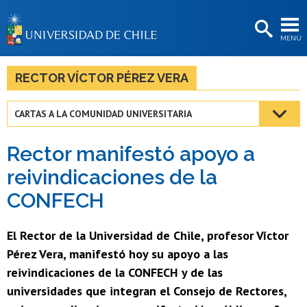
EXTENSIÓN
MENÚ
BIBLIOTECAS
LA UNIVERSIDAD
RECTOR VÍCTOR PÉREZ VERA
Postulantes
CARTAS A LA COMUNIDAD UNIVERSITARIA
Estudiantes
Rector manifestó apoyo a
Académicas/os
reivindicaciones de la
Funcionarias/os
CONFECH
Egresadas/os
El Rector de la Universidad de Chile, profesor Víctor
Pérez Vera, manifestó hoy su apoyo a las
reivindicaciones de la CONFECH y de las
universidades que integran el Consejo de Rectores,