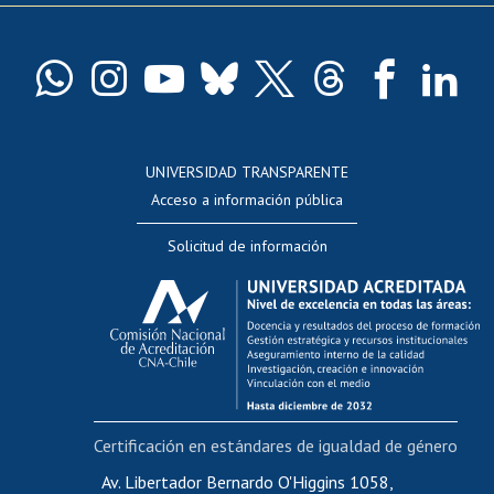
Pago de arancel y crédito exalumnos
Certificado de títulos y grados
Docentes
Postulación a concursos internos de investigación
Consulta a bases de datos
UNIVERSIDAD TRANSPARENTE
Perfeccionamiento
Acceso a información pública
Editar Portafolio Académico
Solicitud de información
Evaluación docente
Calificación académica
Postulación al AUCAI
Funcionarias/os
Cursos internos de capacitación
Bienestar del personal
Certificación en estándares de igualdad de género
Portal de movilidad interna
Certificado de renta
Av. Libertador Bernardo O'Higgins 1058,