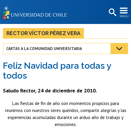
EXTENSIÓN
MENÚ
BIBLIOTECAS
LA UNIVERSIDAD
RECTOR VÍCTOR PÉREZ VERA
Postulantes
CARTAS A LA COMUNIDAD UNIVERSITARIA
Estudiantes
Feliz Navidad para todas y
Académicas/os
todos
Funcionarias/os
Saludo Rector, 24 de diciembre de 2010.
Egresadas/os
Las fiestas de fin de año son momentos propicios para
reunirnos con nuestros seres queridos, compartir alegrías y las
experiencias acumuladas durante un arduo año de trabajo y
emociones.