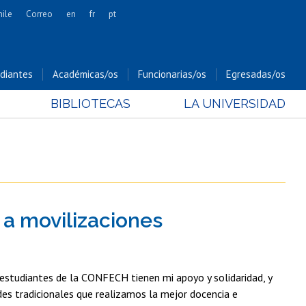
hile
Correo
en
fr
pt
Artes
Cs. Agronómicas
diantes
Académicas/os
Funcionarias/os
Egresadas/os
Cs. Forestales y Conservación
BIBLIOTECAS
LA UNIVERSIDAD
Cs. Sociales
Comunicación e Imagen
Economía y Negocios
Gobierno
Odontología
 a movilizaciones
Estudios Internacionales
Bachillerato
Hospital Clínico
s estudiantes de la CONFECH tienen mi apoyo y solidaridad, y
des tradicionales que realizamos la mejor docencia e