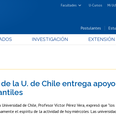
Facultades
U-Cursos
Mi Uc
Arquitectura y Urbanismo
Ciencias
Postulantes
Estu
Cs. Físicas y Matemáticas
ADOS
INVESTIGACIÓN
EXTENSIÓN
Cs. Químicas y Farmacéuticas
Cs. Veterinarias y Pecuarias
Derecho
Filosofía y Humanidades
Medicina
 de la U. de Chile entrega apoyo
Estudios Avanzados en Educación
Nutrición y Tecnología de
antiles
Alimentos
a Universidad de Chile, Profesor Víctor Pérez Vera, expresó que "lo
mente el espíritu de la actividad de hoy miércoles. Las universida