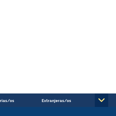
rias/os
Extranjeras/os
rnos de
Revalidación y reconocimiento
n
de títulos