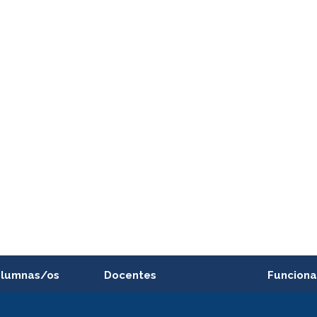
alumnas/os
Docentes
Funciona
Postulación a concursos
Cursos inte
internos de investigación
capacitació