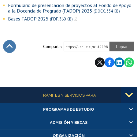
Formulario de presentación de proyectos al Fondo de Apoyo
a la Docencia de Pregrado (FADOP) 2025
(DOCX, 334 KB)
Bases FADOP 2025
(PDF, 360 KB)
Compartir:
Copiar
https://uchile.cl/u149298
Subir
Más información
TRÁMITES Y SERVICIOS PARA
PROGRAMAS DE ESTUDIO
Alumnas/os y exalumnas/os
Matrícula en línea
ADMISIÓN Y BECAS
Inscripción y cambio de asignaturas
ORGANIZACIÓN