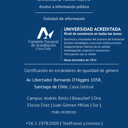
Perfeccionamiento
Acceso a información pública
Editar Portafolio Académico
Solicitud de información
Evaluación docente
Calificación académica
Postulación al AUCAI
Funcionarias/os
Cursos internos de capacitación
Bienestar del personal
Certificación en estándares de igualdad de género
Portal de movilidad interna
Certificado de renta
Av. Libertador Bernardo O'Higgins 1058,
Santiago de Chile,
Casa Central
Certificado de renta honorarios
Gestión de correo uchile
Campus
:
Andrés Bello
|
Beauchef
|
Dra.
Editar páginas blancas
Eloísa Díaz
|
Juan Gómez Millas
|
Sur
|
más recintos
Extranjeras/os
Revalidación y reconocimiento de títulos
+56 2 29782000
|
Teléfonos y correos
|