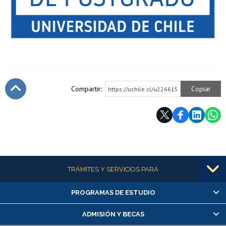
Compartir:
Copiar
https://uchile.cl/u226615
Subir
Más información
TRÁMITES Y SERVICIOS PARA
PROGRAMAS DE ESTUDIO
Alumnas/os y exalumnas/os
Matrícula en línea
ADMISIÓN Y BECAS
Inscripción y cambio de asignaturas