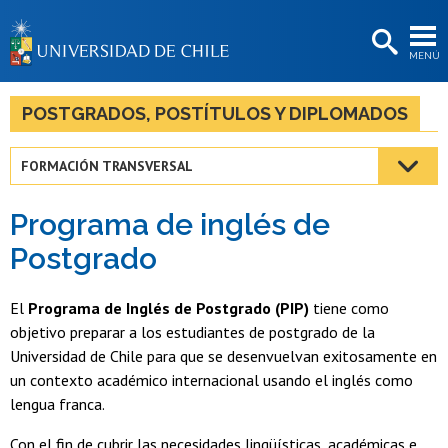
EXTENSIÓN
MENÚ
BIBLIOTECAS
LA UNIVERSIDAD
POSTGRADOS, POSTÍTULOS Y DIPLOMADOS
Postulantes
FORMACIÓN TRANSVERSAL
Estudiantes
Programa de inglés de
Académicas/os
Postgrado
Funcionarias/os
El
Programa de Inglés de Postgrado (PIP)
tiene como
Egresadas/os
objetivo preparar a los estudiantes de postgrado de la
Universidad de Chile para que se desenvuelvan exitosamente en
un contexto académico internacional usando el inglés como
lengua franca.
Con el fin de cubrir las necesidades lingüísticas, académicas e