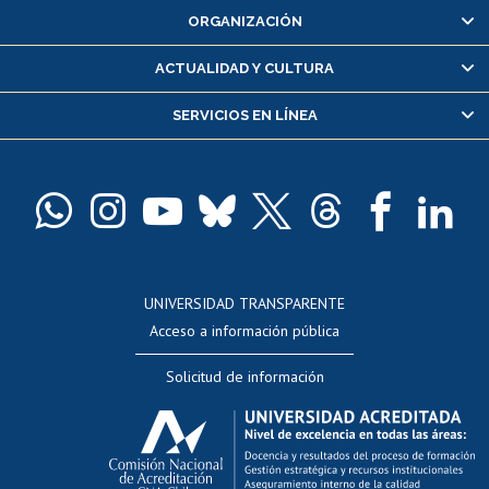
ORGANIZACIÓN
Consulta y certificado de notas
Certificado de alumno regular
ACTUALIDAD Y CULTURA
Servicio médico y dental
SERVICIOS EN LÍNEA
Pago de arancel y crédito alumnos
Pago de arancel y crédito exalumnos
Certificado de títulos y grados
Docentes
Postulación a concursos internos de investigación
Consulta a bases de datos
UNIVERSIDAD TRANSPARENTE
Perfeccionamiento
Acceso a información pública
Editar Portafolio Académico
Solicitud de información
Evaluación docente
Calificación académica
Postulación al AUCAI
Funcionarias/os