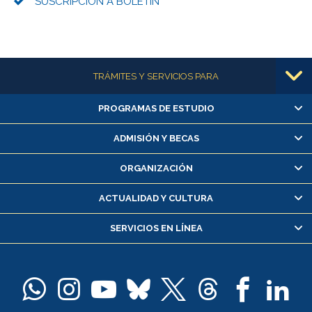
SUSCRIPCIÓN A BOLETÍN
Más información
TRÁMITES Y SERVICIOS PARA
PROGRAMAS DE ESTUDIO
Alumnas/os y exalumnas/os
Matrícula en línea
ADMISIÓN Y BECAS
Inscripción y cambio de asignaturas
ORGANIZACIÓN
Consulta y certificado de notas
Certificado de alumno regular
ACTUALIDAD Y CULTURA
Servicio médico y dental
SERVICIOS EN LÍNEA
Pago de arancel y crédito alumnos
Pago de arancel y crédito exalumnos
Certificado de títulos y grados
Docentes