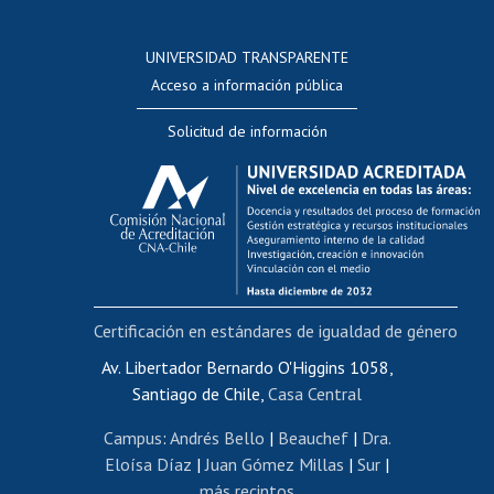
Postulación a concursos internos de investigación
Consulta a bases de datos
UNIVERSIDAD TRANSPARENTE
Perfeccionamiento
Acceso a información pública
Editar Portafolio Académico
Solicitud de información
Evaluación docente
Calificación académica
Postulación al AUCAI
Funcionarias/os
Cursos internos de capacitación
Bienestar del personal
Certificación en estándares de igualdad de género
Portal de movilidad interna
Certificado de renta
Av. Libertador Bernardo O'Higgins 1058,
Santiago de Chile,
Casa Central
Certificado de renta honorarios
Gestión de correo uchile
Campus
:
Andrés Bello
|
Beauchef
|
Dra.
Editar páginas blancas
Eloísa Díaz
|
Juan Gómez Millas
|
Sur
|
más recintos