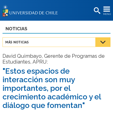
EXTENSIÓN
MENÚ
BIBLIOTECAS
LA UNIVERSIDAD
NOTICIAS
Postulantes
MÁS NOTICIAS
Estudiantes
David Quimbayo, Gerente de Programas de
Académicas/os
Estudiantes, APRU:
Funcionarias/os
"Estos espacios de
interacción son muy
Egresadas/os
importantes, por el
crecimiento académico y el
diálogo que fomentan"