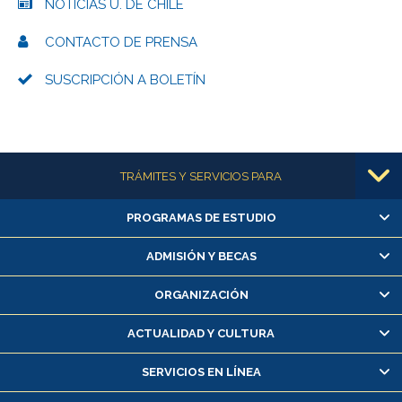
NOTICIAS U. DE CHILE
CONTACTO DE PRENSA
SUSCRIPCIÓN A BOLETÍN
Más información
TRÁMITES Y SERVICIOS PARA
PROGRAMAS DE ESTUDIO
Alumnas/os y exalumnas/os
Matrícula en línea
ADMISIÓN Y BECAS
Inscripción y cambio de asignaturas
ORGANIZACIÓN
Consulta y certificado de notas
Certificado de alumno regular
ACTUALIDAD Y CULTURA
Servicio médico y dental
SERVICIOS EN LÍNEA
Pago de arancel y crédito alumnos
Pago de arancel y crédito exalumnos