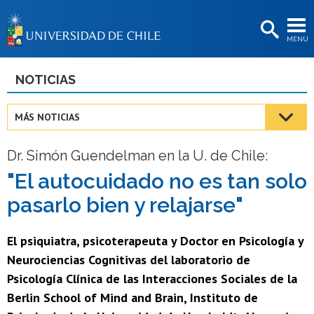
EXTENSIÓN
MENÚ
BIBLIOTECAS
LA UNIVERSIDAD
NOTICIAS
Postulantes
MÁS NOTICIAS
Estudiantes
Dr. Simón Guendelman en la U. de Chile:
Académicas/os
"El autocuidado no es tan solo
Funcionarias/os
pasarlo bien y relajarse"
Egresadas/os
El psiquiatra, psicoterapeuta y Doctor en Psicología y
Neurociencias Cognitivas del laboratorio de
Psicología Clínica de las Interacciones Sociales de la
Berlin School of Mind and Brain, Instituto de