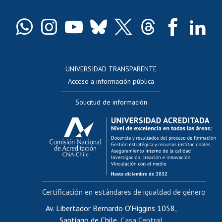
Certificado de títulos y grados
Docentes
Postulación a concursos internos de investigación
Consulta a bases de datos
UNIVERSIDAD TRANSPARENTE
Perfeccionamiento
Acceso a información pública
Editar Portafolio Académico
Solicitud de información
Evaluación docente
Calificación académica
Postulación al AUCAI
Funcionarias/os
Cursos internos de capacitación
Bienestar del personal
Certificación en estándares de igualdad de género
Portal de movilidad interna
Certificado de renta
Av. Libertador Bernardo O'Higgins 1058,
Santiago de Chile,
Casa Central
Certificado de renta honorarios