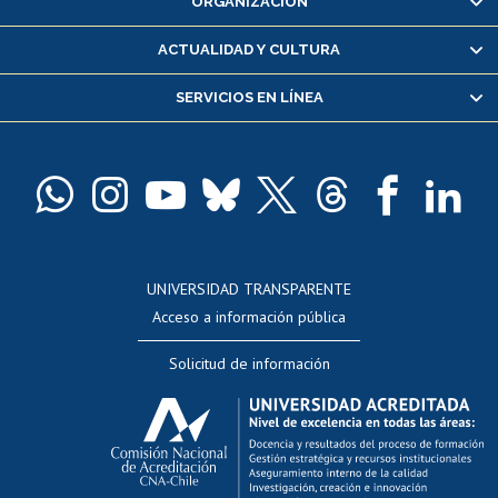
ORGANIZACIÓN
Consulta y certificado de notas
Certificado de alumno regular
ACTUALIDAD Y CULTURA
Servicio médico y dental
SERVICIOS EN LÍNEA
Pago de arancel y crédito alumnos
Pago de arancel y crédito exalumnos
Certificado de títulos y grados
Docentes
Postulación a concursos internos de investigación
Consulta a bases de datos
UNIVERSIDAD TRANSPARENTE
Perfeccionamiento
Acceso a información pública
Editar Portafolio Académico
Solicitud de información
Evaluación docente
Calificación académica
Postulación al AUCAI
Funcionarias/os