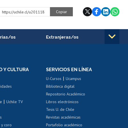
Copiar
https://uchile.cl/u201118
rias/os
Extranjeras/os
rnos de
Revalidación y reconocimiento
n
de títulos
el personal
Postulación al Programa de
Movilidad Estudiantil
D Y CULTURA
SERVICIOS EN LÍNEA
ovilidad interna
Inscripción de asignaturas
|
 de renta
U-Cursos
Ucampus
Cursos de español
 de renta
vidades
Biblioteca digital
Repositorio Académico
correo uchile
|
le
Uchile TV
Libros electrónicos
nas blancas
Tesis U. de Chile
os
Revistas académicas
, sexual y violencia
Denuncias administrativas
 y coro
Portafolio académico