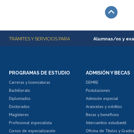
Subir
Más información
TRÁMITES Y SERVICIOS PARA
Alumnas/os y ex
Matrícula en línea
Inscripción y cambio d
Consulta y certificado
PROGRAMAS DE ESTUDIO
ADMISIÓN Y BECAS
Certificado de alumno
Carreras y licenciaturas
DEMRE
Servicio médico y den
Bachillerato
Postulaciones
Pago de arancel y cré
Diplomados
Admisión especial
Pago de arancel y cré
Doctorados
Aranceles y créditos
Certificado de títulos 
Magísteres
Becas y beneficios
Profesional especialista
Intercambio estudiantil
Mi Uchile
Ayu
Cursos de especialización
Oficina de Títulos y Grado