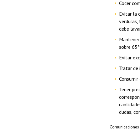
Cocer com
Evitar la
verduras,
debe lavar
Mantener 
sobre 65º
Evitar ex
Tratar de 
Consumir 
Tener pre
correspon
cantidade
dudas, con
Comunicaciones 