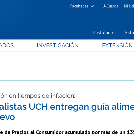
Facultades
U-Cursos
Mi Uc
Arquitectura y Urbanismo
Ciencias
Postulantes
Estu
Cs. Físicas y Matemáticas
ADOS
INVESTIGACIÓN
EXTENSIÓN
Cs. Químicas y Farmacéuticas
Cs. Veterinarias y Pecuarias
Derecho
Filosofía y Humanidades
Medicina
Estudios Avanzados en Educación
ón en tiempos de inflación:
Nutrición y Tecnología de
alistas UCH entregan guía alime
Alimentos
uevo
ce de Precios al Consumidor acumulado por más de un 13