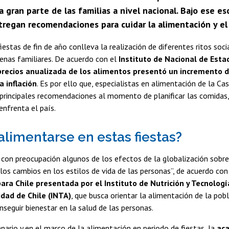
a gran parte de las familias a nivel nacional. Bajo ese 
tregan recomendaciones para cuidar la alimentación y el 
iestas de fin de año conlleva la realización de diferentes ritos soci
enas familiares. De acuerdo con el
Instituto de Nacional de Estadí
precios anualizada de los alimentos presentó un incremento 
a inflación
. Es por ello que, especialistas en alimentación de la Ca
principales recomendaciones al momento de planificar las comidas,
enfrenta el país.
limentarse en estas fiestas?
 con preocupación algunos de los efectos de la globalización sobre
 los cambios en los estilos de vida de las personas”, de acuerdo con
ara Chile presentada por el Instituto de Nutrición y Tecnolog
idad de Chile (INTA)
, que busca orientar la alimentación de la pobl
nseguir bienestar en la salud de las personas.
nario y en el marco de la alimentación en periodo de fiestas, la
aca