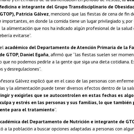
edicina e integrante del Grupo Transdisciplinario de Obesidad
GTOP), Patricia Gálvez
, mencionó que las fiestas de cena de fin 
 importantes, en donde la comida tiene un lugar privilegiado y, por 
e la alimentación que nos ha indicado algún profesional de la salu
bería evitarse”.
 el
académico del Departamento de Atención Primaria de la Fa
 de GTOP, Daniel Egaña
, afirmó que “las fiestas suelen ser mom
o que no podemos pedirle a la gente que siga una dieta cotidiana. 
s y desregulaciones”.
rofesora Gálvez explicó que en el caso de las personas con enfermed
das y la alimentación puede tener diversos efectos dentro de la sal
ringir y exigirles que se autocontrolen en estas fechas es alg
ulpa y estrés en las personas y sus familias, lo que también 
ente para el tratamiento
”.
cadémica del Departamento de Nutrición e integrante de GTO
itó a la población a buscar opciones adaptadas a personas con algu