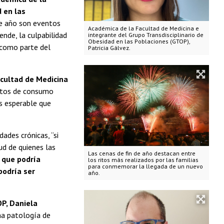
 en las
de año son eventos
Académica de la Facultad de Medicina e
ende, la culpabilidad
integrante del Grupo Transdisciplinario de
Obesidad en las Poblaciones (GTOP),
d como parte del
Patricia Gálvez.
cultad de Medicina
entos de consumo
Es esperable que
ades crónicas, “si
ud de quienes las
Las cenas de fin de año destacan entre
o que podría
los ritos más realizados por las familias
para conmemorar la llegada de un nuevo
podría ser
año.
P, Daniela
na patología de