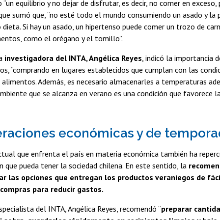
 “un equilibrio y no dejar de disfrutar, es decir, no comer en exces
lo que sumó que, “no esté todo el mundo consumiendo un asado y la
dieta. Si hay un asado, un hipertenso puede comer un trozo de carne
entos, como el orégano y el tomillo”.
la
investigadora del INTA, Angélica Reyes
, indicó la importancia 
os, “comprando en lugares establecidos que cumplan con las condic
e alimentos. Además, es necesario almacenarles a temperaturas ade
biente que se alcanza en verano es una condición que favorece la
eraciones económicas y de tempora
ctual que enfrenta el país en materia económica también ha reperc
n que pueda tener la sociedad chilena. En este sentido, la
recomend
ar las opciones que entregan los productos veraniegos de fáci
s compras para reducir gastos.
especialista del INTA, Angélica Reyes, recomendó “
preparar cantida