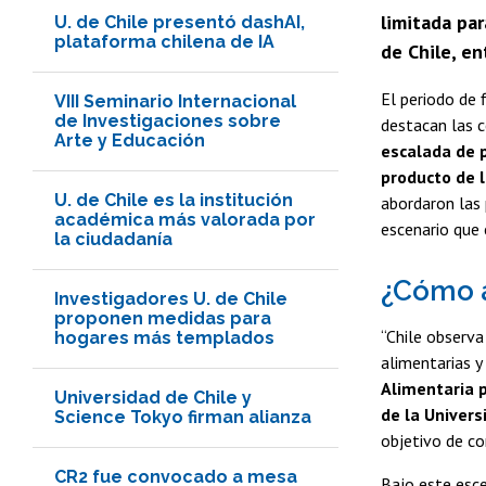
limitada par
U. de Chile presentó dashAI,
plataforma chilena de IA
de Chile, en
El periodo de f
VIII Seminario Internacional
de Investigaciones sobre
destacan las c
Arte y Educación
escalada de 
producto de l
U. de Chile es la institución
abordaron las 
académica más valorada por
escenario que 
la ciudadanía
¿Cómo a
Investigadores U. de Chile
proponen medidas para
“Chile observa
hogares más templados
alimentarias y
Alimentaria p
Universidad de Chile y
de la Univers
Science Tokyo firman alianza
objetivo de co
CR2 fue convocado a mesa
Bajo este esce