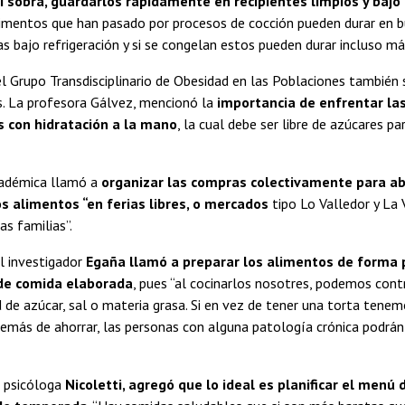
i sobra, guardarlos rápidamente en recipientes limpios y bajo 
limentos que han pasado por procesos de cocción pueden durar en 
s bajo refrigeración y si se congelan estos pueden durar incluso má
l Grupo Transdisciplinario de Obesidad en las Poblaciones también
s. La profesora Gálvez, mencionó la
importancia de enfrentar las
 con hidratación a la mano
, la cual debe ser libre de azúcares pa
académica llamó a
organizar las compras colectivamente para ab
 alimentos “en ferias libres, o mercados
tipo Lo Valledor y La 
las familias”.
el investigador
Egaña llamó a preparar los alimentos de forma 
de comida elaborada
, pues “al cocinarlos nosotres, podemos con
 de azúcar, sal o materia grasa. Si en vez de tener una torta tenem
emás de ahorrar, las personas con alguna patología crónica podrá
a psicóloga
Nicoletti, agregó que lo ideal es planificar el menú