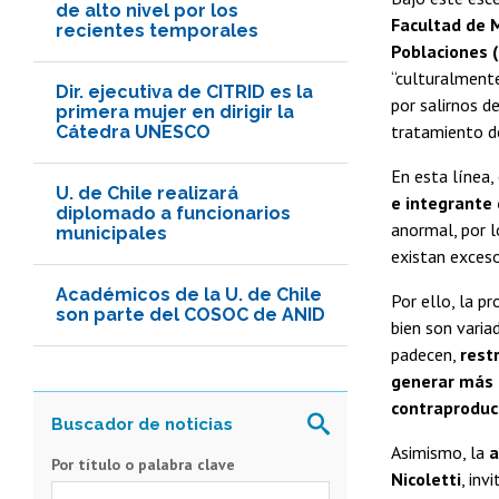
de alto nivel por los
Facultad de M
recientes temporales
Poblaciones (
“culturalmente
Dir. ejecutiva de CITRID es la
por salirnos d
primera mujer en dirigir la
tratamiento de
Cátedra UNESCO
En esta línea,
U. de Chile realizará
e integrante
diplomado a funcionarios
anormal, por l
municipales
existan exceso
Académicos de la U. de Chile
Por ello, la p
son parte del COSOC de ANID
bien son varia
padecen,
rest
generar más c
contraproduc
Asimismo, la
a
Por título o palabra clave
Nicoletti
, inv