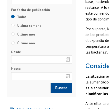
base, haciendo
restarse”. A 
esté comiendo 
Todas
tipo de condim
Última semana
Por su parte, 
Último mes
de los product
el expendio d
Último año
temperatura am
Desde
las bacterias”.
Consid
Hasta
La situación a
la alimentació
es a consider
planificar la
Ante ello, la 