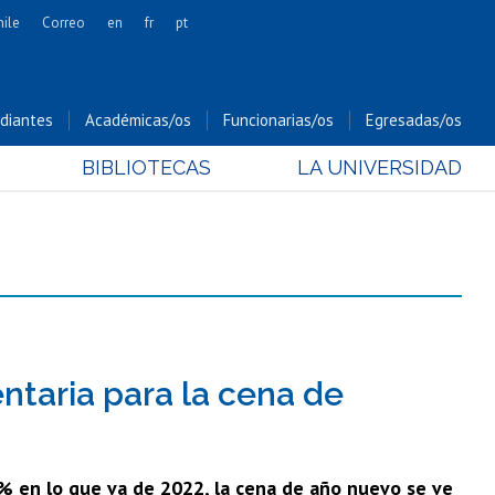
hile
Correo
en
fr
pt
Artes
Cs. Agronómicas
diantes
Académicas/os
Funcionarias/os
Egresadas/os
Cs. Forestales y Conservación
BIBLIOTECAS
LA UNIVERSIDAD
Cs. Sociales
Comunicación e Imagen
Economía y Negocios
Gobierno
Odontología
Estudios Internacionales
Bachillerato
ntaria para la cena de
Hospital Clínico
% en lo que va de 2022, la cena de año nuevo se ve