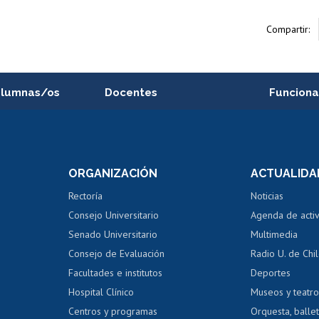
Compartir:
alumnas/os
Docentes
Funciona
Postulación a concursos
Cursos inte
internos de investigación
capacitació
e asignaturas
Consulta a bases de datos
Bienestar d
 de notas
ORGANIZACIÓN
ACTUALIDA
Perfeccionamiento
Portal de m
 regular
Editar Portafolio Académico
Certificado
Rectoría
Noticias
tal
Evaluación docente
Certificado
Consejo Universitario
Agenda de acti
dito alumnos
honorarios
Calificación académica
Senado Universitario
Multimedia
dito exalumnos
Gestión de 
Consejo de Evaluación
Radio U. de Chi
Postulación al AUCAI
y grados
Editar pági
Facultades e institutos
Deportes
Hospital Clínico
Museos y teatr
da tecnológica
Tarjeta TUI
Wifi
Acoso laboral
s
Centros y programas
Orquesta, ballet