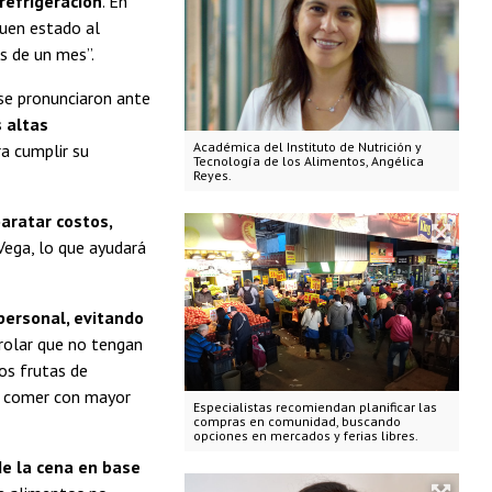
refrigeración
. En
buen estado al
s de un mes”.
 se pronunciaron ante
 altas
Académica del Instituto de Nutrición y
ra cumplir su
Tecnología de los Alimentos, Angélica
Reyes.
aratar costos,
Vega, lo que ayudará
personal, evitando
trolar que no tengan
os frutas de
n comer con mayor
Especialistas recomiendan planificar las
compras en comunidad, buscando
opciones en mercados y ferias libres.
 de la cena en base