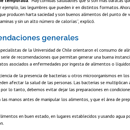
de temporada
. “Hay comidas saludables que si son más baratas q
r ejemplo, las legumbres que pueden ir en distintos formatos. Ahor
que producen harta saciedad y son buenos alimentos del punto de vi
taminas y sin un alto número de calorías”, explicó.
ndaciones generales
pecialistas de la Universidad de Chile orientaron el consumo de al
a serie de recomendaciones que permitan generar una buena instanci
atos asociados a enfermedades por ingesta de alimentos o líquidos
ciencia de la presencia de bacterias u otros microorganismos en los
eden afectar la salud de las personas. Las bacterias se multiplican
por lo tanto, debemos evitar dejar las preparaciones en condicione
n las manos antes de manipular los alimentos, y que el área de pre
limentos en buen estado, en lugares establecidos y usando agua p
n.