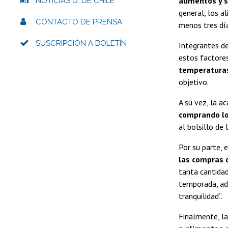
alimentos y s
NOTICIAS U. DE CHILE
general, los a
CONTACTO DE PRENSA
menos tres día
SUSCRIPCIÓN A BOLETÍN
Integrantes de
estos factore
temperaturas
objetivo.
A su vez, la 
comprando los
al bolsillo de 
Por su parte, 
las compras 
tanta cantidad
temporada, ad
tranquilidad”.
Finalmente, l